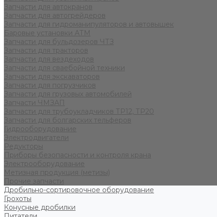
Запчасти для автокранов
Запчасти для автогрейдеров
Запчасти для гидроманипуляторов и автовышек
Баровые установки АТМ
Запчасти для бульдозеров ЧТЗ
Запчасти для тракторов
Запчасти для вездеходов
Запчасти для сваебойной техники
Запчасти для экскаваторов
Запчасти для погрузчиков
Запчасти для грузовых автомобилей
Запчасти ЧМЗАП
Запчасти для трубоукладчиков ТР12, ТР20
Запчасти для болгарских тельферов
Гидрооборудование
Электродвигатели
Редукторы
Приборы безопасности и контроля крана
Электрооборудование
Метизная продукция (метизы)
Прочие запчасти
Дробильно-сортировочное оборудование
Грохоты
Конусные дробилки
Питатели