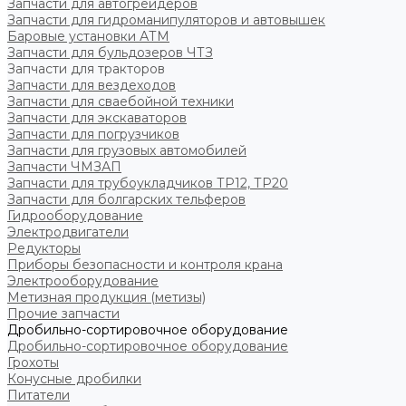
Запчасти для автогрейдеров
Запчасти для гидроманипуляторов и автовышек
Баровые установки АТМ
Запчасти для бульдозеров ЧТЗ
Запчасти для тракторов
Запчасти для вездеходов
Запчасти для сваебойной техники
Запчасти для экскаваторов
Запчасти для погрузчиков
Запчасти для грузовых автомобилей
Запчасти ЧМЗАП
Запчасти для трубоукладчиков ТР12, ТР20
Запчасти для болгарских тельферов
Гидрооборудование
Электродвигатели
Редукторы
Приборы безопасности и контроля крана
Электрооборудование
Метизная продукция (метизы)
Прочие запчасти
Дробильно-сортировочное оборудование
Дробильно-сортировочное оборудование
Грохоты
Конусные дробилки
Питатели