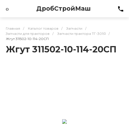
ДробСтройМаш
Главная
/
Каталог товаров
/
Запчасти
/
Запчасти для тракторов
/
Запчасти трактора ТГ-301Я
/
Жгут 311502-10-114-20СП
Жгут 311502-10-114-20СП