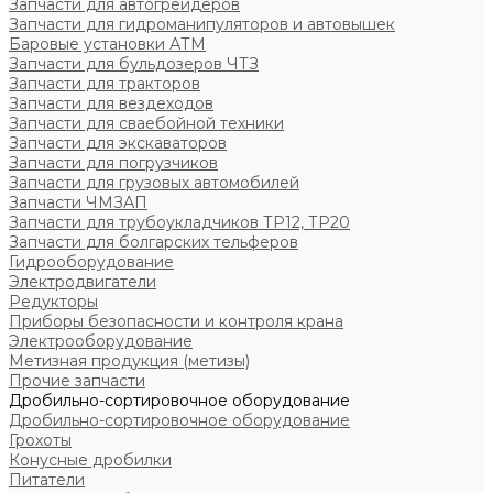
Запчасти для автогрейдеров
Запчасти для гидроманипуляторов и автовышек
Баровые установки АТМ
Запчасти для бульдозеров ЧТЗ
Запчасти для тракторов
Запчасти для вездеходов
Запчасти для сваебойной техники
Запчасти для экскаваторов
Запчасти для погрузчиков
Запчасти для грузовых автомобилей
Запчасти ЧМЗАП
Запчасти для трубоукладчиков ТР12, ТР20
Запчасти для болгарских тельферов
Гидрооборудование
Электродвигатели
Редукторы
Приборы безопасности и контроля крана
Электрооборудование
Метизная продукция (метизы)
Прочие запчасти
Дробильно-сортировочное оборудование
Дробильно-сортировочное оборудование
Грохоты
Конусные дробилки
Питатели