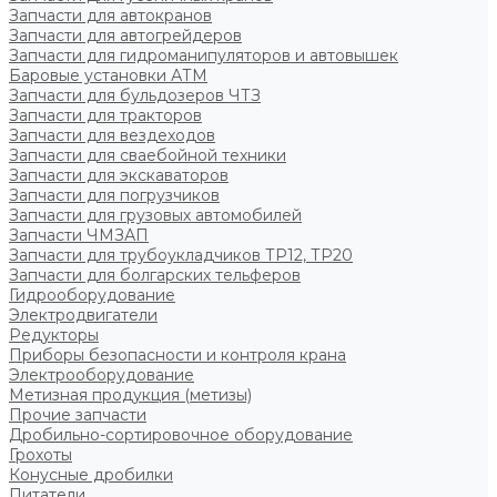
Запчасти для автокранов
Запчасти для автогрейдеров
Запчасти для гидроманипуляторов и автовышек
Баровые установки АТМ
Запчасти для бульдозеров ЧТЗ
Запчасти для тракторов
Запчасти для вездеходов
Запчасти для сваебойной техники
Запчасти для экскаваторов
Запчасти для погрузчиков
Запчасти для грузовых автомобилей
Запчасти ЧМЗАП
Запчасти для трубоукладчиков ТР12, ТР20
Запчасти для болгарских тельферов
Гидрооборудование
Электродвигатели
Редукторы
Приборы безопасности и контроля крана
Электрооборудование
Метизная продукция (метизы)
Прочие запчасти
Дробильно-сортировочное оборудование
Грохоты
Конусные дробилки
Питатели