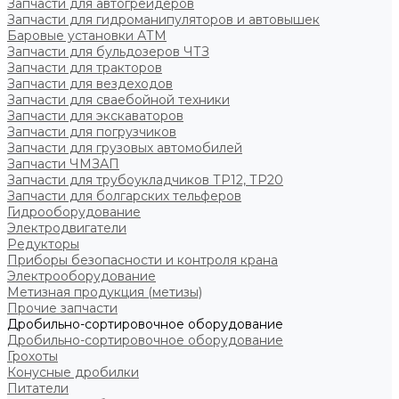
Запчасти для автогрейдеров
Запчасти для гидроманипуляторов и автовышек
Баровые установки АТМ
Запчасти для бульдозеров ЧТЗ
Запчасти для тракторов
Запчасти для вездеходов
Запчасти для сваебойной техники
Запчасти для экскаваторов
Запчасти для погрузчиков
Запчасти для грузовых автомобилей
Запчасти ЧМЗАП
Запчасти для трубоукладчиков ТР12, ТР20
Запчасти для болгарских тельферов
Гидрооборудование
Электродвигатели
Редукторы
Приборы безопасности и контроля крана
Электрооборудование
Метизная продукция (метизы)
Прочие запчасти
Дробильно-сортировочное оборудование
Дробильно-сортировочное оборудование
Грохоты
Конусные дробилки
Питатели