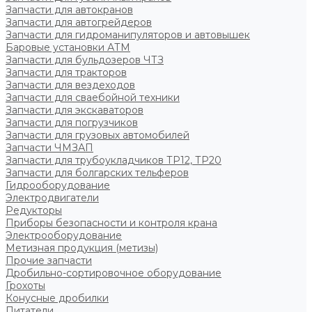
Запчасти для автокранов
Запчасти для автогрейдеров
Запчасти для гидроманипуляторов и автовышек
Баровые установки АТМ
Запчасти для бульдозеров ЧТЗ
Запчасти для тракторов
Запчасти для вездеходов
Запчасти для сваебойной техники
Запчасти для экскаваторов
Запчасти для погрузчиков
Запчасти для грузовых автомобилей
Запчасти ЧМЗАП
Запчасти для трубоукладчиков ТР12, ТР20
Запчасти для болгарских тельферов
Гидрооборудование
Электродвигатели
Редукторы
Приборы безопасности и контроля крана
Электрооборудование
Метизная продукция (метизы)
Прочие запчасти
Дробильно-сортировочное оборудование
Грохоты
Конусные дробилки
Питатели