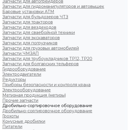
Запчасти для автогрейдеров
Запчасти для гидроманипуляторов и автовышек
Баровые установки АТМ
Запчасти для бульдозеров ЧТЗ
Запчасти для тракторов
Запчасти для вездеходов
Запчасти для сваебойной техники
Запчасти для экскаваторов
Запчасти для погрузчиков
Запчасти для грузовых автомобилей
Запчасти ЧМЗАП
Запчасти для трубоукладчиков ТР12, ТР20
Запчасти для болгарских тельферов
Гидрооборудование
Электродвигатели
Редукторы
Приборы безопасности и контроля крана
Электрооборудование
Метизная продукция (метизы)
Прочие запчасти
Дробильно-сортировочное оборудование
Дробильно-сортировочное оборудование
Грохоты
Конусные дробилки
Питатели