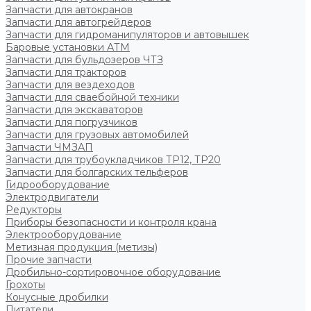
Запчасти для автокранов
Запчасти для автогрейдеров
Запчасти для гидроманипуляторов и автовышек
Баровые установки АТМ
Запчасти для бульдозеров ЧТЗ
Запчасти для тракторов
Запчасти для вездеходов
Запчасти для сваебойной техники
Запчасти для экскаваторов
Запчасти для погрузчиков
Запчасти для грузовых автомобилей
Запчасти ЧМЗАП
Запчасти для трубоукладчиков ТР12, ТР20
Запчасти для болгарских тельферов
Гидрооборудование
Электродвигатели
Редукторы
Приборы безопасности и контроля крана
Электрооборудование
Метизная продукция (метизы)
Прочие запчасти
Дробильно-сортировочное оборудование
Грохоты
Конусные дробилки
Питатели