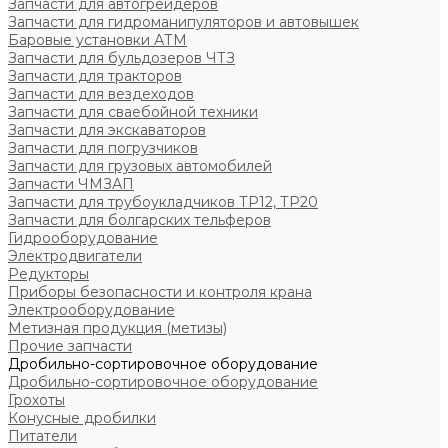
Запчасти для автогрейдеров
Запчасти для гидроманипуляторов и автовышек
Баровые установки АТМ
Запчасти для бульдозеров ЧТЗ
Запчасти для тракторов
Запчасти для вездеходов
Запчасти для сваебойной техники
Запчасти для экскаваторов
Запчасти для погрузчиков
Запчасти для грузовых автомобилей
Запчасти ЧМЗАП
Запчасти для трубоукладчиков ТР12, ТР20
Запчасти для болгарских тельферов
Гидрооборудование
Электродвигатели
Редукторы
Приборы безопасности и контроля крана
Электрооборудование
Метизная продукция (метизы)
Прочие запчасти
Дробильно-сортировочное оборудование
Дробильно-сортировочное оборудование
Грохоты
Конусные дробилки
Питатели