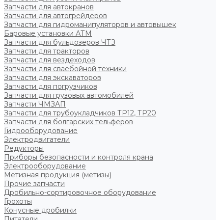
Запчасти для автокранов
Запчасти для автогрейдеров
Запчасти для гидроманипуляторов и автовышек
Баровые установки АТМ
Запчасти для бульдозеров ЧТЗ
Запчасти для тракторов
Запчасти для вездеходов
Запчасти для сваебойной техники
Запчасти для экскаваторов
Запчасти для погрузчиков
Запчасти для грузовых автомобилей
Запчасти ЧМЗАП
Запчасти для трубоукладчиков ТР12, ТР20
Запчасти для болгарских тельферов
Гидрооборудование
Электродвигатели
Редукторы
Приборы безопасности и контроля крана
Электрооборудование
Метизная продукция (метизы)
Прочие запчасти
Дробильно-сортировочное оборудование
Грохоты
Конусные дробилки
Питатели