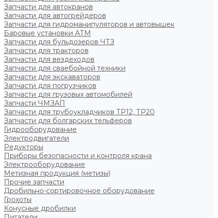
Запчасти для автокранов
Запчасти для автогрейдеров
Запчасти для гидроманипуляторов и автовышек
Баровые установки АТМ
Запчасти для бульдозеров ЧТЗ
Запчасти для тракторов
Запчасти для вездеходов
Запчасти для сваебойной техники
Запчасти для экскаваторов
Запчасти для погрузчиков
Запчасти для грузовых автомобилей
Запчасти ЧМЗАП
Запчасти для трубоукладчиков ТР12, ТР20
Запчасти для болгарских тельферов
Гидрооборудование
Электродвигатели
Редукторы
Приборы безопасности и контроля крана
Электрооборудование
Метизная продукция (метизы)
Прочие запчасти
Дробильно-сортировочное оборудование
Грохоты
Конусные дробилки
Питатели