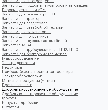
Запчасти для автогрейдеров
Запчасти для гидроманипуляторов и автовышек
Баровые установки АТМ
Запчасти для бульдозеров ЧТЗ
Запчасти для тракторов
Запчасти для вездеходов
Запчасти для сваебойной техники
Запчасти для экскаваторов
Запчасти для погрузчиков
Запчасти для грузовых автомобилей
Запчасти ЧМЗАП
Запчасти для трубоукладчиков ТР12, ТР20
Запчасти для болгарских тельферов
Гидрооборудование
Электродвигатели
Редукторы
Приборы безопасности и контроля крана
Электрооборудование
Метизная продукция (метизы)
Прочие запчасти
Дробильно-сортировочное оборудование
Дробильно-сортировочное оборудование
Грохоты
Конусные дробилки
Питатели