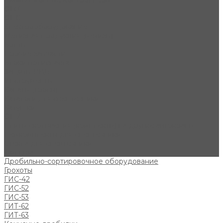
Навигационные контроллеры
ОГМ
ОНК
Электрооборудование
Метизная продукция (метизы)
Болты
Прочие запчасти
Блоки полиспаста
Защиты РВД
Инструменты
Канаты (тросы)
Каталоги для спецтехники
Катушки
ОПУ
Плиты скольжения (комплекты) на другие автокраны
Ремкомплекты для спецтехники
Стекла для спецтехники
Фильтра
Дробильно-сортировочное оборудование
Грохоты
ГИС-42
ГИС-52
ГИС-53
ГИТ-62
ГИТ-63