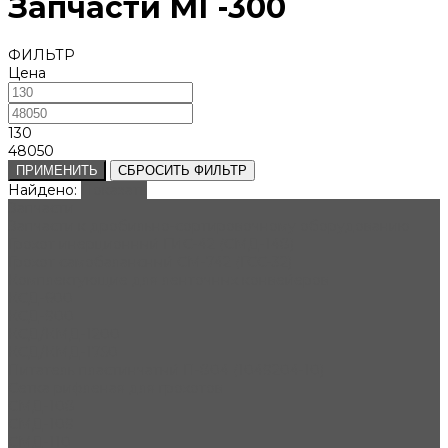
Запчасти МГ-300
ФИЛЬТР
Цена
130
48050
ПРИМЕНИТЬ
СБРОСИТЬ ФИЛЬТР
Найдено:
Показать
Запчасти
Запчасти к дробильно-сортировочному оборудованию
Грохот инерционный ГИС-42 (СМД-148)
Грохот самобалансный СМ-742 (ГСС-32)
Комплектующие для ленточных конвейеров
КСД-600
КСД-900
КСД/КМД-1200
КСД/КМД-1750
Питатель пластинчатый П-804 (1049204-10)
Сетка рифленая для грохотов
СМД-108
СМД-109
СМД-110