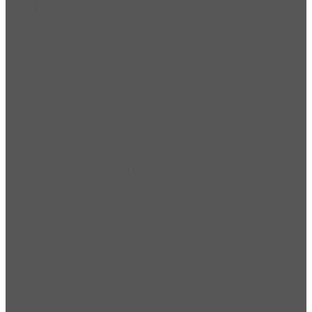
СМД-111
ТК-15А, ТК-16А, ДРО-604
Запчасти для башенных кранов
КБ-401
КБ-402
КБ-403
КБ-405
КБ-408
КБ-408.21
КБ-674
КБ-676
Запчасти для гусеничных кранов
ДЭК-251
ДЭК-50, ДЭК-631, ДЭК-631А
МКГ-25БР, МКГ-25.01, МКГ-25.01А, МКГ-25.01Б
РДК-250
СКГ-40/63, СКГ-63/100
Запчасти для автокранов
Галичанин
Ивановец
Клинцы
Машека
Ульяновец
Челябинец
Запчасти для автогрейдеров