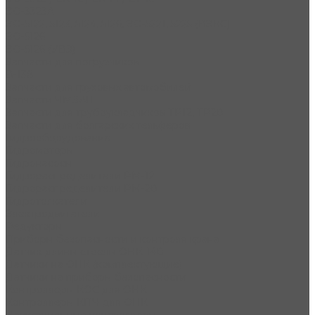
ЭО-3323А
ЭО-5122, 5123, 5124, 5126, ЭО-5221, 5225 (ВЭКС)
ЭО-5126
ЭО-5126 (УВЗ)
Запчасти для погрузчиков
В-138
Запчасти для грузовых автомобилей
Запчасти ЧМЗАП
Запчасти для трубоукладчиков ТР12, ТР20
Запчасти для болгарских тельферов
Гидрооборудование
Гидромоторы
Гидронасосы
Гидрораспределители РМ-12
Гидрораспределители РМ-20
Гидротолкатели
Электродвигатели
Редукторы
Приборы безопасности и контроля крана
Датчик длины стрелы ОНК-140
Датчики на ОНК (комплектующие)
Датчики на приборы безопасности
Контроллеры КОС для ОНК
Контроллеры КПЧ для ОНК