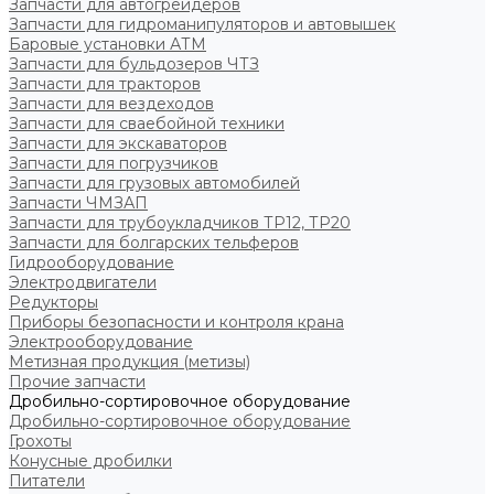
Запчасти для автогрейдеров
Запчасти для гидроманипуляторов и автовышек
Баровые установки АТМ
Запчасти для бульдозеров ЧТЗ
Запчасти для тракторов
Запчасти для вездеходов
Запчасти для сваебойной техники
Запчасти для экскаваторов
Запчасти для погрузчиков
Запчасти для грузовых автомобилей
Запчасти ЧМЗАП
Запчасти для трубоукладчиков ТР12, ТР20
Запчасти для болгарских тельферов
Гидрооборудование
Электродвигатели
Редукторы
Приборы безопасности и контроля крана
Электрооборудование
Метизная продукция (метизы)
Прочие запчасти
Дробильно-сортировочное оборудование
Дробильно-сортировочное оборудование
Грохоты
Конусные дробилки
Питатели