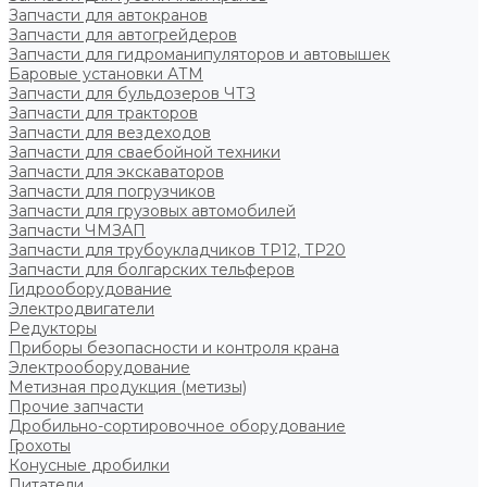
Запчасти для автокранов
Запчасти для автогрейдеров
Запчасти для гидроманипуляторов и автовышек
Баровые установки АТМ
Запчасти для бульдозеров ЧТЗ
Запчасти для тракторов
Запчасти для вездеходов
Запчасти для сваебойной техники
Запчасти для экскаваторов
Запчасти для погрузчиков
Запчасти для грузовых автомобилей
Запчасти ЧМЗАП
Запчасти для трубоукладчиков ТР12, ТР20
Запчасти для болгарских тельферов
Гидрооборудование
Электродвигатели
Редукторы
Приборы безопасности и контроля крана
Электрооборудование
Метизная продукция (метизы)
Прочие запчасти
Дробильно-сортировочное оборудование
Грохоты
Конусные дробилки
Питатели