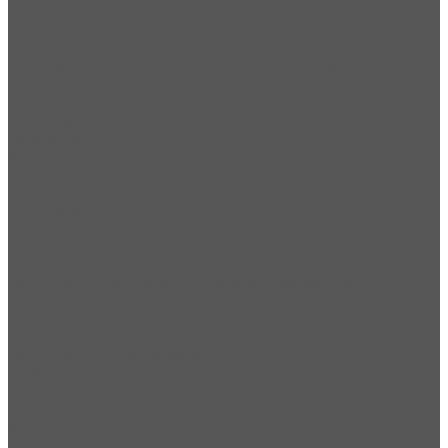
Запчасти для гусеничных кранов
ДЭК-251
ДЭК-50, ДЭК-631, ДЭК-631А
МКГ-25БР, МКГ-25.01, МКГ-25.01А, МКГ-25.01Б
РДК-250
СКГ-40/63, СКГ-63/100
Запчасти для автокранов
Галичанин
Ивановец
Клинцы
Машека
Ульяновец
Челябинец
Запчасти для автогрейдеров
ДЗ-98
Запчасти для гидроманипуляторов и автовышек
Автовышки АГП
Гидроманипуляторы АГП, ВС
Баровые установки АТМ
Запчасти для бульдозеров ЧТЗ
Б10М / Т-130 / Т-170
Б11
Б12
Б14
Запчасти для тракторов