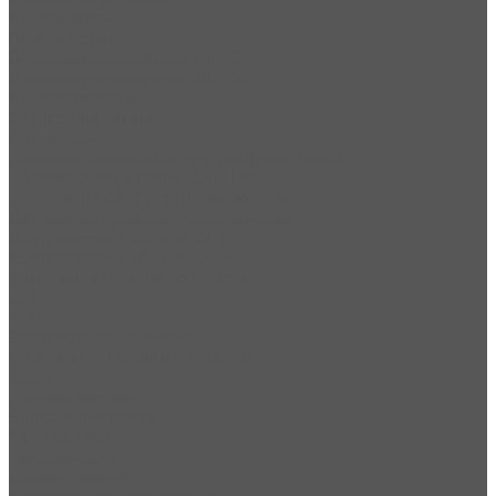
Гидромоторы
Гидронасосы
Гидрораспределители РМ-12
Гидрораспределители РМ-20
Гидротолкатели
Электродвигатели
Редукторы
Приборы безопасности и контроля крана
Датчик длины стрелы ОНК-140
Датчики на ОНК (комплектующие)
Датчики на приборы безопасности
Контроллеры КОС для ОНК
Контроллеры КПЧ для ОНК
Навигационные контроллеры
ОГМ
ОНК
Электрооборудование
Метизная продукция (метизы)
Болты
Прочие запчасти
Блоки полиспаста
Защиты РВД
Инструменты
Канаты (тросы)