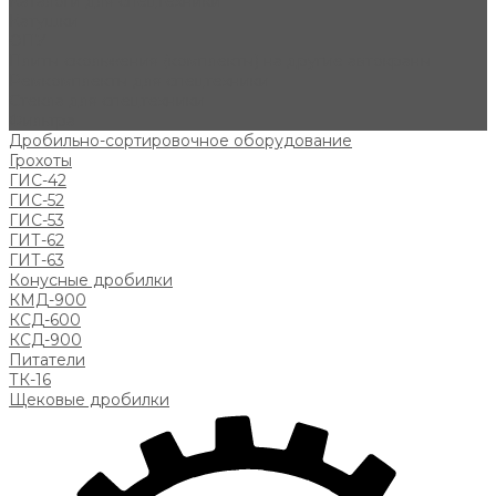
Каталоги для спецтехники
Катушки
ОПУ
Плиты скольжения (комплекты) на другие автокраны
Ремкомплекты для спецтехники
Стекла для спецтехники
Фильтра
Дробильно-сортировочное оборудование
Грохоты
ГИС-42
ГИС-52
ГИС-53
ГИТ-62
ГИТ-63
Конусные дробилки
КМД-900
КСД-600
КСД-900
Питатели
ТК-16
Щековые дробилки