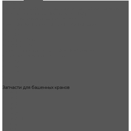
Запчасти
Запчасти к дробильно-сортировочному оборудованию
Грохот инерционный ГИС-42 (СМД-148)
Грохот самобалансный СМ-742 (ГСС-32)
Комплектующие для ленточных конвейеров
КСД-600
КСД-900
КСД/КМД-1200
КСД/КМД-1750
Питатель пластинчатый П-804 (1049204-10)
Сетка рифленая для грохотов
СМД-108
СМД-109
СМД-110
СМД-111
ТК-15А, ТК-16А, ДРО-604
Запчасти для башенных кранов
КБ-401
КБ-402
КБ-403
КБ-405
КБ-408
КБ-408.21
КБ-674
КБ-676