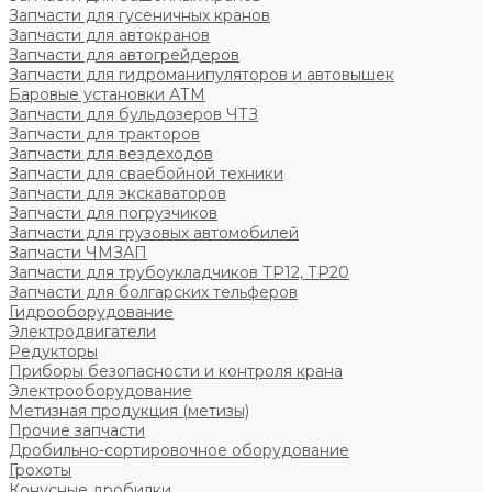
Запчасти для гусеничных кранов
Запчасти для автокранов
Запчасти для автогрейдеров
Запчасти для гидроманипуляторов и автовышек
Баровые установки АТМ
Запчасти для бульдозеров ЧТЗ
Запчасти для тракторов
Запчасти для вездеходов
Запчасти для сваебойной техники
Запчасти для экскаваторов
Запчасти для погрузчиков
Запчасти для грузовых автомобилей
Запчасти ЧМЗАП
Запчасти для трубоукладчиков ТР12, ТР20
Запчасти для болгарских тельферов
Гидрооборудование
Электродвигатели
Редукторы
Приборы безопасности и контроля крана
Электрооборудование
Метизная продукция (метизы)
Прочие запчасти
Дробильно-сортировочное оборудование
Грохоты
Конусные дробилки