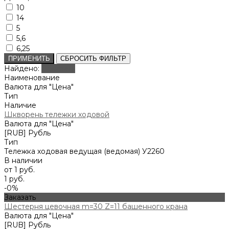
10
14
5
5,6
6,25
ПРИМЕНИТЬ
СБРОСИТЬ ФИЛЬТР
Найдено:
Показать
Наименование
Валюта для "Цена"
Тип
Наличие
Шкворень тележки ходовой
Валюта для "Цена"
[RUB] Рубль
Тип
Тележка ходовая ведущая (ведомая) У2260
В наличии
от 1 руб.
1 руб.
-0%
Заказать
Шестерня цевочная m=30 Z=11 башенного крана
Валюта для "Цена"
[RUB] Рубль