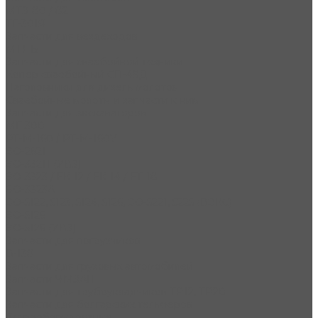
МТЗ-80 / 82
ТГ-301Я
Запчасти для вездеходов
МТЛБ
Запчасти для сваебойной техники
Копер сваебойный СП-49Д
Наголовники для дизель молотов
Сваебойные молоты и запчасти к ним
Запчасти для экскаваторов
МГ-300
РТ-М-160 / РТ-М-160У
ЭО-2621
ЭО-33211 (УВЗ)
ЭО-3323 / ЕК-12 / ЕК-14 / ЕТ-18
ЭО-3323А
ЭО-5122, 5123, 5124, 5126, ЭО-5221, 5225 (ВЭКС)
ЭО-5126
ЭО-5126 (УВЗ)
Запчасти для погрузчиков
В-138
Запчасти для грузовых автомобилей
Запчасти ЧМЗАП
Запчасти для трубоукладчиков ТР12, ТР20
Запчасти для болгарских тельферов
Гидрооборудование