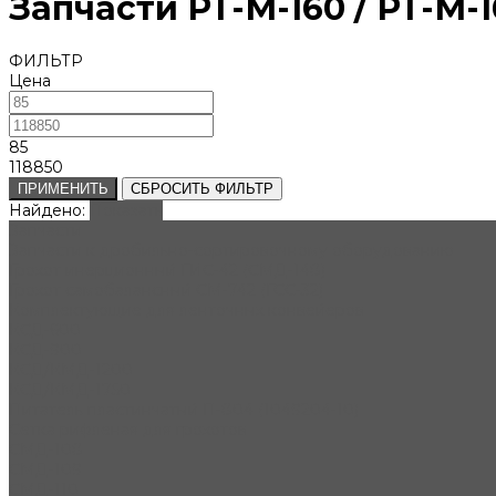
Запчасти РТ-М-160 / РТ-М-
ФИЛЬТР
Цена
85
118850
ПРИМЕНИТЬ
СБРОСИТЬ ФИЛЬТР
Найдено:
Показать
Запчасти
Запчасти к дробильно-сортировочному оборудованию
Грохот инерционный ГИС-42 (СМД-148)
Грохот самобалансный СМ-742 (ГСС-32)
Комплектующие для ленточных конвейеров
КСД-600
КСД-900
КСД/КМД-1200
КСД/КМД-1750
Питатель пластинчатый П-804 (1049204-10)
Сетка рифленая для грохотов
СМД-108
СМД-109
СМД-110