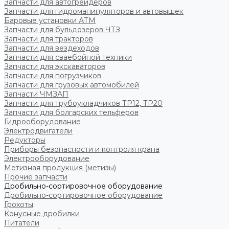
Запчасти для автогрейдеров
Запчасти для гидроманипуляторов и автовышек
Баровые установки АТМ
Запчасти для бульдозеров ЧТЗ
Запчасти для тракторов
Запчасти для вездеходов
Запчасти для сваебойной техники
Запчасти для экскаваторов
Запчасти для погрузчиков
Запчасти для грузовых автомобилей
Запчасти ЧМЗАП
Запчасти для трубоукладчиков ТР12, ТР20
Запчасти для болгарских тельферов
Гидрооборудование
Электродвигатели
Редукторы
Приборы безопасности и контроля крана
Электрооборудование
Метизная продукция (метизы)
Прочие запчасти
Дробильно-сортировочное оборудование
Дробильно-сортировочное оборудование
Грохоты
Конусные дробилки
Питатели