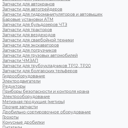
Запчасти для автокранов
Запчасти для автогрейдеров
Запчасти для гидроманипуляторов и автовышек
Баровые установки АТМ
Запчасти для бульдозеров ЧТЗ
Запчасти для тракторов
Запчасти для вездеходов
Запчасти для сваебойной техники
Запчасти для экскаваторов
Запчасти для погрузчиков
Запчасти для грузовых автомобилей
Запчасти ЧМЗАП
Запчасти для трубоукладчиков ТР12, ТР20
Запчасти для болгарских тельферов
Гидрооборудование
Электродвигатели
Редукторы
Приборы безопасности и контроля крана
Электрооборудование
Метизная продукция (метизы)
Прочие запчасти
Дробильно-сортировочное оборудование
Грохоты
Конусные дробилки
Питатели