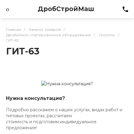
ДробСтройМаш
Главная
/
Каталог товаров
/
Дробильно-сортировочное оборудование
/
Грохоты
/
ГИТ-63
ГИТ-63
Нужна консультация?
Подробно расскажем о наших услугах, видах работ и
типовых проектах, рассчитаем
стоимость и подготовим индивидуальное
предложение!