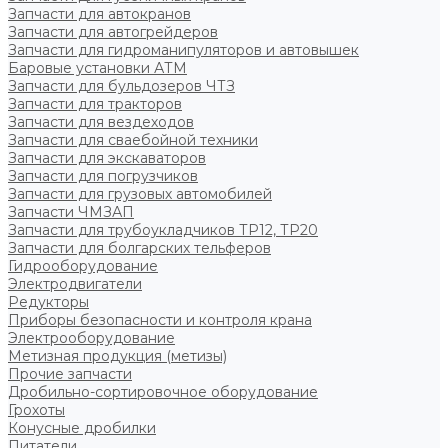
Запчасти для автокранов
Запчасти для автогрейдеров
Запчасти для гидроманипуляторов и автовышек
Баровые установки АТМ
Запчасти для бульдозеров ЧТЗ
Запчасти для тракторов
Запчасти для вездеходов
Запчасти для сваебойной техники
Запчасти для экскаваторов
Запчасти для погрузчиков
Запчасти для грузовых автомобилей
Запчасти ЧМЗАП
Запчасти для трубоукладчиков ТР12, ТР20
Запчасти для болгарских тельферов
Гидрооборудование
Электродвигатели
Редукторы
Приборы безопасности и контроля крана
Электрооборудование
Метизная продукция (метизы)
Прочие запчасти
Дробильно-сортировочное оборудование
Грохоты
Конусные дробилки
Питатели