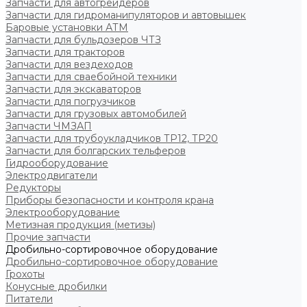
Запчасти для автогрейдеров
Запчасти для гидроманипуляторов и автовышек
Баровые установки АТМ
Запчасти для бульдозеров ЧТЗ
Запчасти для тракторов
Запчасти для вездеходов
Запчасти для сваебойной техники
Запчасти для экскаваторов
Запчасти для погрузчиков
Запчасти для грузовых автомобилей
Запчасти ЧМЗАП
Запчасти для трубоукладчиков ТР12, ТР20
Запчасти для болгарских тельферов
Гидрооборудование
Электродвигатели
Редукторы
Приборы безопасности и контроля крана
Электрооборудование
Метизная продукция (метизы)
Прочие запчасти
Дробильно-сортировочное оборудование
Дробильно-сортировочное оборудование
Грохоты
Конусные дробилки
Питатели