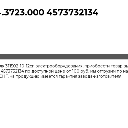
.3723.000 4573732134
для 311502-10-12сп электрооборудования, приобрести товар
з 4573732134 по доступной цене от
100
руб. мы отгрузим по н
 СНГ, на продукцию имеется гарантия завода-изготовителя.