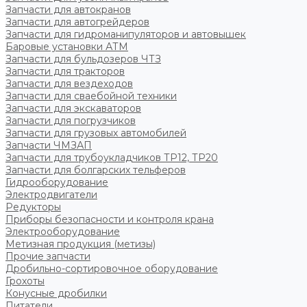
Запчасти для автокранов
Запчасти для автогрейдеров
Запчасти для гидроманипуляторов и автовышек
Баровые установки АТМ
Запчасти для бульдозеров ЧТЗ
Запчасти для тракторов
Запчасти для вездеходов
Запчасти для сваебойной техники
Запчасти для экскаваторов
Запчасти для погрузчиков
Запчасти для грузовых автомобилей
Запчасти ЧМЗАП
Запчасти для трубоукладчиков ТР12, ТР20
Запчасти для болгарских тельферов
Гидрооборудование
Электродвигатели
Редукторы
Приборы безопасности и контроля крана
Электрооборудование
Метизная продукция (метизы)
Прочие запчасти
Дробильно-сортировочное оборудование
Грохоты
Конусные дробилки
Питатели