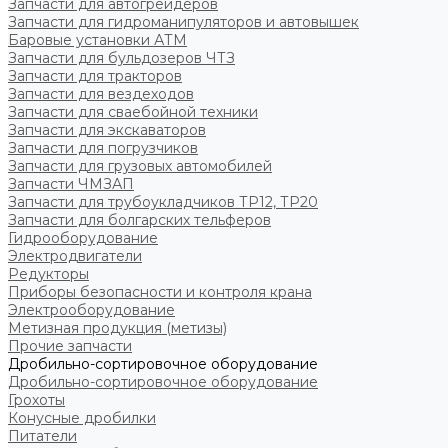
Запчасти для автогрейдеров
Запчасти для гидроманипуляторов и автовышек
Баровые установки АТМ
Запчасти для бульдозеров ЧТЗ
Запчасти для тракторов
Запчасти для вездеходов
Запчасти для сваебойной техники
Запчасти для экскаваторов
Запчасти для погрузчиков
Запчасти для грузовых автомобилей
Запчасти ЧМЗАП
Запчасти для трубоукладчиков ТР12, ТР20
Запчасти для болгарских тельферов
Гидрооборудование
Электродвигатели
Редукторы
Приборы безопасности и контроля крана
Электрооборудование
Метизная продукция (метизы)
Прочие запчасти
Дробильно-сортировочное оборудование
Дробильно-сортировочное оборудование
Грохоты
Конусные дробилки
Питатели