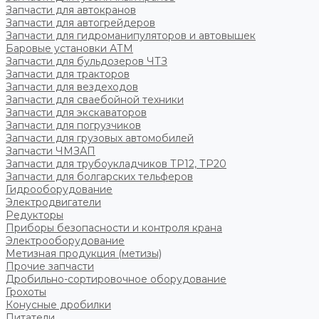
Запчасти для автокранов
Запчасти для автогрейдеров
Запчасти для гидроманипуляторов и автовышек
Баровые установки АТМ
Запчасти для бульдозеров ЧТЗ
Запчасти для тракторов
Запчасти для вездеходов
Запчасти для сваебойной техники
Запчасти для экскаваторов
Запчасти для погрузчиков
Запчасти для грузовых автомобилей
Запчасти ЧМЗАП
Запчасти для трубоукладчиков ТР12, ТР20
Запчасти для болгарских тельферов
Гидрооборудование
Электродвигатели
Редукторы
Приборы безопасности и контроля крана
Электрооборудование
Метизная продукция (метизы)
Прочие запчасти
Дробильно-сортировочное оборудование
Грохоты
Конусные дробилки
Питатели