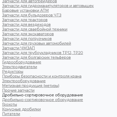
Запчасти для автогрейдеров
Запчасти для гидроманипуляторов и автовышек
Баровые установки АТМ
Запчасти для бульдозеров ЧТЗ
Запчасти для тракторов
Запчасти для вездеходов
Запчасти для сваебойной техники
Запчасти для экскаваторов
Запчасти для погрузчиков
Запчасти для грузовых автомобилей
Запчасти ЧМЗАП
Запчасти для трубоукладчиков ТР12, ТР20
Запчасти для болгарских тельферов
Гидрооборудование
Электродвигатели
Редукторы
Приборы безопасности и контроля крана
Электрооборудование
Метизная продукция (метизы)
Прочие запчасти
Дробильно-сортировочное оборудование
Дробильно-сортировочное оборудование
Грохоты
Конусные дробилки
Питатели