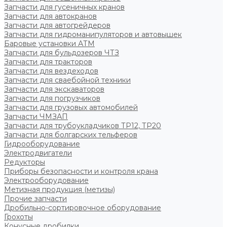
Запчасти для гусеничных кранов
Запчасти для автокранов
Запчасти для автогрейдеров
Запчасти для гидроманипуляторов и автовышек
Баровые установки АТМ
Запчасти для бульдозеров ЧТЗ
Запчасти для тракторов
Запчасти для вездеходов
Запчасти для сваебойной техники
Запчасти для экскаваторов
Запчасти для погрузчиков
Запчасти для грузовых автомобилей
Запчасти ЧМЗАП
Запчасти для трубоукладчиков ТР12, ТР20
Запчасти для болгарских тельферов
Гидрооборудование
Электродвигатели
Редукторы
Приборы безопасности и контроля крана
Электрооборудование
Метизная продукция (метизы)
Прочие запчасти
Дробильно-сортировочное оборудование
Грохоты
Конусные дробилки