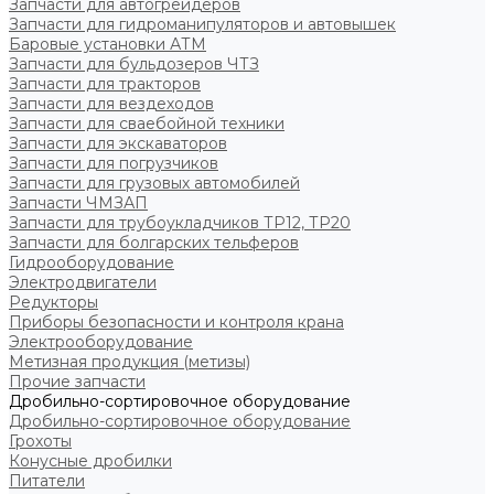
Запчасти для автогрейдеров
Запчасти для гидроманипуляторов и автовышек
Баровые установки АТМ
Запчасти для бульдозеров ЧТЗ
Запчасти для тракторов
Запчасти для вездеходов
Запчасти для сваебойной техники
Запчасти для экскаваторов
Запчасти для погрузчиков
Запчасти для грузовых автомобилей
Запчасти ЧМЗАП
Запчасти для трубоукладчиков ТР12, ТР20
Запчасти для болгарских тельферов
Гидрооборудование
Электродвигатели
Редукторы
Приборы безопасности и контроля крана
Электрооборудование
Метизная продукция (метизы)
Прочие запчасти
Дробильно-сортировочное оборудование
Дробильно-сортировочное оборудование
Грохоты
Конусные дробилки
Питатели