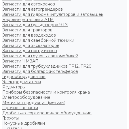
Запчасти для автокранов
Запчасти для автогрейдеров
Запчасти для гидроманипуляторов и автовышек
Баровые установки АТМ
Запчасти для бульдозеров ЧТЗ
Запчасти для тракторов
Запчасти для вездеходов
Запчасти для сваебойной техники
Запчасти для экскаваторов
Запчасти для погрузчиков
Запчасти для грузовых автомобилей
Запчасти ЧМЗАП
Запчасти для трубоукладчиков ТР12, ТР20
Запчасти для болгарских тельферов
Гидрооборудование
Электродвигатели
Редукторы
Приборы безопасности и контроля крана
Электрооборудование
Метизная продукция (метизы)
Прочие запчасти
Дробильно-сортировочное оборудование
Грохоты
Конусные дробилки
Питатели