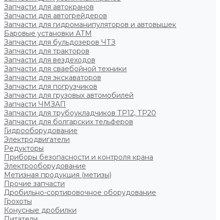
Запчасти для автокранов
Запчасти для автогрейдеров
Запчасти для гидроманипуляторов и автовышек
Баровые установки АТМ
Запчасти для бульдозеров ЧТЗ
Запчасти для тракторов
Запчасти для вездеходов
Запчасти для сваебойной техники
Запчасти для экскаваторов
Запчасти для погрузчиков
Запчасти для грузовых автомобилей
Запчасти ЧМЗАП
Запчасти для трубоукладчиков ТР12, ТР20
Запчасти для болгарских тельферов
Гидрооборудование
Электродвигатели
Редукторы
Приборы безопасности и контроля крана
Электрооборудование
Метизная продукция (метизы)
Прочие запчасти
Дробильно-сортировочное оборудование
Грохоты
Конусные дробилки
Питатели