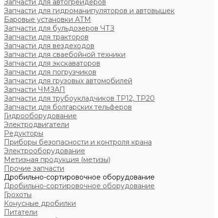
Запчасти для автогрейдеров
Запчасти для гидроманипуляторов и автовышек
Баровые установки АТМ
Запчасти для бульдозеров ЧТЗ
Запчасти для тракторов
Запчасти для вездеходов
Запчасти для сваебойной техники
Запчасти для экскаваторов
Запчасти для погрузчиков
Запчасти для грузовых автомобилей
Запчасти ЧМЗАП
Запчасти для трубоукладчиков ТР12, ТР20
Запчасти для болгарских тельферов
Гидрооборудование
Электродвигатели
Редукторы
Приборы безопасности и контроля крана
Электрооборудование
Метизная продукция (метизы)
Прочие запчасти
Дробильно-сортировочное оборудование
Дробильно-сортировочное оборудование
Грохоты
Конусные дробилки
Питатели