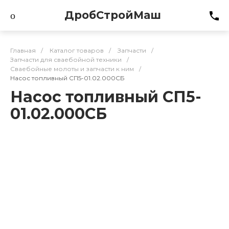
ДробСтройМаш
Главная
/
Каталог товаров
/
Запчасти
/
Запчасти для сваебойной техники
/
Сваебойные молоты и запчасти к ним
/
Насос топливный СП5-01.02.000СБ
Насос топливный СП5-
01.02.000СБ