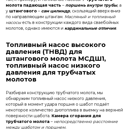
молота падающая часть
–
поршень внутри трубы
, а
у
штангового
–
сам цилиндр
, скользящий вверх-вниз
по направляющим штангам.
Масляный и топливный
насосы
есть в конструкции каждого вида сваебойных
молотов, однако имеются и
кардинальные отличия
.
Топливный насос высокого
давления (ТНВД) для
штангового молота МСДШ1,
топливный насос низкого
давления для трубчатых
молотов
Разбирая конструкцию трубчатого молота, мы
обнаружим топливный насос низкого давления,
который в момент удара поршня о шабот подаёт
некоторое количество дизтоплива в выемку на верхней
поверхности шабота.
Камера сгорания для
трубчатого молота
–
непосредственно расстояние
между шаботом и поршнем.