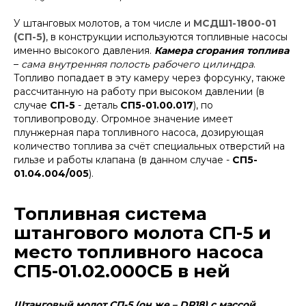
У штанговых молотов, а том числе и
МСДШ1-1800-01
(СП-5)
, в конструкции используются топливные насосы
именно высокого давления.
Камера сгорания топлива
–
сама внутренняя полость рабочего цилиндра
.
Топливо попадает в эту камеру через форсунку, также
рассчитанную на работу при высоком давлении (в
случае
СП-5
- деталь
СП5-01.00.017
), по
топливопроводу. Огромное значение имеет
плунжерная пара топливного насоса, дозирующая
количество топлива за счёт специальных отверстий на
гильзе и работы клапана (в данном случае -
СП5-
01.04.004/005
).
Топливная система
штангового молота СП-5 и
место топливного насоса
СП5-01.02.000СБ в ней
Штанговый молот СП-5 (он же – DR18) с массой