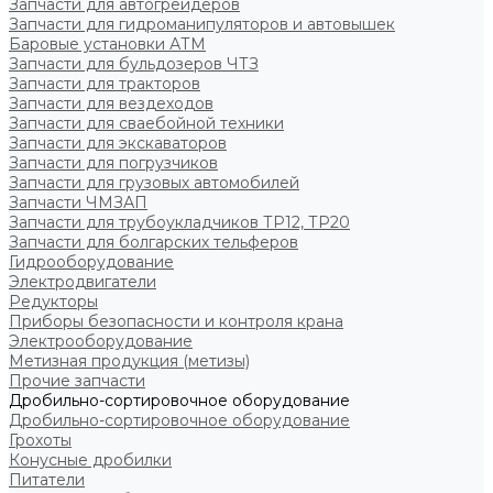
Запчасти для автогрейдеров
Запчасти для гидроманипуляторов и автовышек
Баровые установки АТМ
Запчасти для бульдозеров ЧТЗ
Запчасти для тракторов
Запчасти для вездеходов
Запчасти для сваебойной техники
Запчасти для экскаваторов
Запчасти для погрузчиков
Запчасти для грузовых автомобилей
Запчасти ЧМЗАП
Запчасти для трубоукладчиков ТР12, ТР20
Запчасти для болгарских тельферов
Гидрооборудование
Электродвигатели
Редукторы
Приборы безопасности и контроля крана
Электрооборудование
Метизная продукция (метизы)
Прочие запчасти
Дробильно-сортировочное оборудование
Дробильно-сортировочное оборудование
Грохоты
Конусные дробилки
Питатели