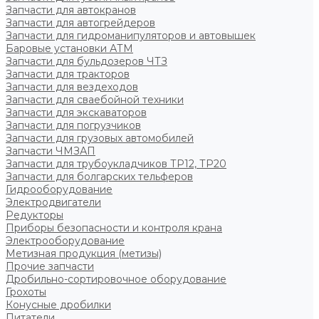
Запчасти для автокранов
Запчасти для автогрейдеров
Запчасти для гидроманипуляторов и автовышек
Баровые установки АТМ
Запчасти для бульдозеров ЧТЗ
Запчасти для тракторов
Запчасти для вездеходов
Запчасти для сваебойной техники
Запчасти для экскаваторов
Запчасти для погрузчиков
Запчасти для грузовых автомобилей
Запчасти ЧМЗАП
Запчасти для трубоукладчиков ТР12, ТР20
Запчасти для болгарских тельферов
Гидрооборудование
Электродвигатели
Редукторы
Приборы безопасности и контроля крана
Электрооборудование
Метизная продукция (метизы)
Прочие запчасти
Дробильно-сортировочное оборудование
Грохоты
Конусные дробилки
Питатели