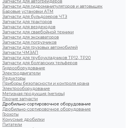
Запчасти для автогрейдеров
Запчасти для гидроманипуляторов и автовышек
Баровые установки АТМ
Запчасти для бульдозеров ЧТЗ
Запчасти для тракторов
Запчасти для вездеходов
Запчасти для сваебойной техники
Запчасти для экскаваторов
Запчасти для погрузчиков
Запчасти для грузовых автомобилей
Запчасти ЧМЗАП
Запчасти для трубоукладчиков ТР12, ТР20
Запчасти для болгарских тельферов
Гидрооборудование
Электродвигатели
Редукторы
Приборы безопасности и контроля крана
Электрооборудование
Метизная продукция (метизы)
Прочие запчасти
Дробильно-сортировочное оборудование
Дробильно-сортировочное оборудование
Грохоты
Конусные дробилки
Питатели