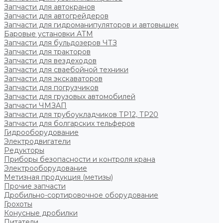
Запчасти для автокранов
Запчасти для автогрейдеров
Запчасти для гидроманипуляторов и автовышек
Баровые установки АТМ
Запчасти для бульдозеров ЧТЗ
Запчасти для тракторов
Запчасти для вездеходов
Запчасти для сваебойной техники
Запчасти для экскаваторов
Запчасти для погрузчиков
Запчасти для грузовых автомобилей
Запчасти ЧМЗАП
Запчасти для трубоукладчиков ТР12, ТР20
Запчасти для болгарских тельферов
Гидрооборудование
Электродвигатели
Редукторы
Приборы безопасности и контроля крана
Электрооборудование
Метизная продукция (метизы)
Прочие запчасти
Дробильно-сортировочное оборудование
Грохоты
Конусные дробилки
Питатели