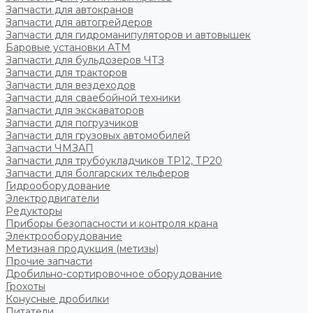
Запчасти для автокранов
Запчасти для автогрейдеров
Запчасти для гидроманипуляторов и автовышек
Баровые установки АТМ
Запчасти для бульдозеров ЧТЗ
Запчасти для тракторов
Запчасти для вездеходов
Запчасти для сваебойной техники
Запчасти для экскаваторов
Запчасти для погрузчиков
Запчасти для грузовых автомобилей
Запчасти ЧМЗАП
Запчасти для трубоукладчиков ТР12, ТР20
Запчасти для болгарских тельферов
Гидрооборудование
Электродвигатели
Редукторы
Приборы безопасности и контроля крана
Электрооборудование
Метизная продукция (метизы)
Прочие запчасти
Дробильно-сортировочное оборудование
Грохоты
Конусные дробилки
Питатели