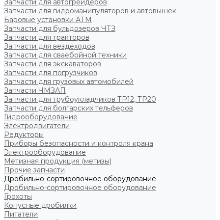
Запчасти для автогрейдеров
Запчасти для гидроманипуляторов и автовышек
Баровые установки АТМ
Запчасти для бульдозеров ЧТЗ
Запчасти для тракторов
Запчасти для вездеходов
Запчасти для сваебойной техники
Запчасти для экскаваторов
Запчасти для погрузчиков
Запчасти для грузовых автомобилей
Запчасти ЧМЗАП
Запчасти для трубоукладчиков ТР12, ТР20
Запчасти для болгарских тельферов
Гидрооборудование
Электродвигатели
Редукторы
Приборы безопасности и контроля крана
Электрооборудование
Метизная продукция (метизы)
Прочие запчасти
Дробильно-сортировочное оборудование
Дробильно-сортировочное оборудование
Грохоты
Конусные дробилки
Питатели