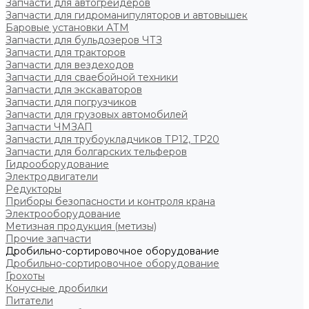
Запчасти для автогрейдеров
Запчасти для гидроманипуляторов и автовышек
Баровые установки АТМ
Запчасти для бульдозеров ЧТЗ
Запчасти для тракторов
Запчасти для вездеходов
Запчасти для сваебойной техники
Запчасти для экскаваторов
Запчасти для погрузчиков
Запчасти для грузовых автомобилей
Запчасти ЧМЗАП
Запчасти для трубоукладчиков ТР12, ТР20
Запчасти для болгарских тельферов
Гидрооборудование
Электродвигатели
Редукторы
Приборы безопасности и контроля крана
Электрооборудование
Метизная продукция (метизы)
Прочие запчасти
Дробильно-сортировочное оборудование
Дробильно-сортировочное оборудование
Грохоты
Конусные дробилки
Питатели