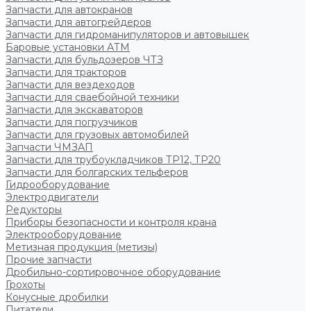
Запчасти для автокранов
Запчасти для автогрейдеров
Запчасти для гидроманипуляторов и автовышек
Баровые установки АТМ
Запчасти для бульдозеров ЧТЗ
Запчасти для тракторов
Запчасти для вездеходов
Запчасти для сваебойной техники
Запчасти для экскаваторов
Запчасти для погрузчиков
Запчасти для грузовых автомобилей
Запчасти ЧМЗАП
Запчасти для трубоукладчиков ТР12, ТР20
Запчасти для болгарских тельферов
Гидрооборудование
Электродвигатели
Редукторы
Приборы безопасности и контроля крана
Электрооборудование
Метизная продукция (метизы)
Прочие запчасти
Дробильно-сортировочное оборудование
Грохоты
Конусные дробилки
Питатели