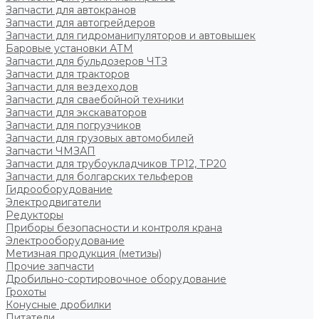
Запчасти для автокранов
Запчасти для автогрейдеров
Запчасти для гидроманипуляторов и автовышек
Баровые установки АТМ
Запчасти для бульдозеров ЧТЗ
Запчасти для тракторов
Запчасти для вездеходов
Запчасти для сваебойной техники
Запчасти для экскаваторов
Запчасти для погрузчиков
Запчасти для грузовых автомобилей
Запчасти ЧМЗАП
Запчасти для трубоукладчиков ТР12, ТР20
Запчасти для болгарских тельферов
Гидрооборудование
Электродвигатели
Редукторы
Приборы безопасности и контроля крана
Электрооборудование
Метизная продукция (метизы)
Прочие запчасти
Дробильно-сортировочное оборудование
Грохоты
Конусные дробилки
Питатели