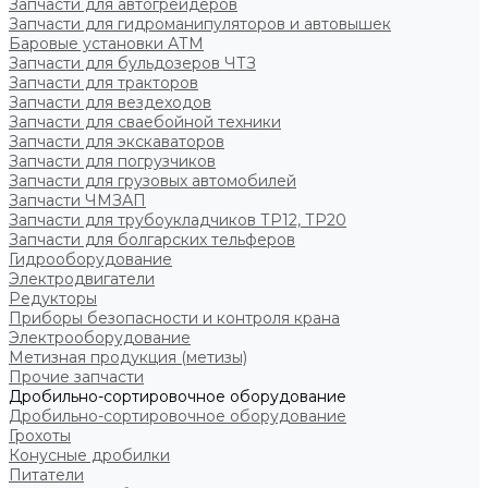
Запчасти для автогрейдеров
Запчасти для гидроманипуляторов и автовышек
Баровые установки АТМ
Запчасти для бульдозеров ЧТЗ
Запчасти для тракторов
Запчасти для вездеходов
Запчасти для сваебойной техники
Запчасти для экскаваторов
Запчасти для погрузчиков
Запчасти для грузовых автомобилей
Запчасти ЧМЗАП
Запчасти для трубоукладчиков ТР12, ТР20
Запчасти для болгарских тельферов
Гидрооборудование
Электродвигатели
Редукторы
Приборы безопасности и контроля крана
Электрооборудование
Метизная продукция (метизы)
Прочие запчасти
Дробильно-сортировочное оборудование
Дробильно-сортировочное оборудование
Грохоты
Конусные дробилки
Питатели