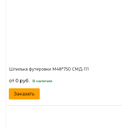
Шпилька футеровки М48*750 СМД-111
от 0 руб.
В наличии
Заказать