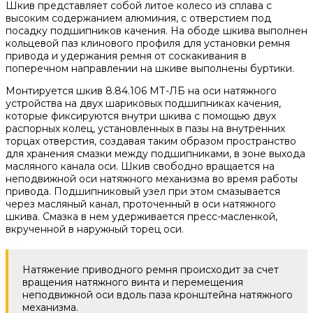
Шкив представляет собой литое колесо из сплава с
высоким содержанием алюминия, с отверстием под
посадку подшипников качения. На ободе шкива выполнен
кольцевой паз клинового профиля для установки ремня
привода и удержания ремня от соскакивания в
поперечном направлении на шкиве выполнены буртики.
Монтируется шкив 8.84.106 МТ-ЛБ на оси натяжного
устройства на двух шариковых подшипниках качения,
которые фиксируются внутри шкива с помощью двух
распорных колец, установленных в пазы на внутренних
торцах отверстия, создавая таким образом пространство
для хранения смазки между подшипниками, в зоне выхода
масляного канала оси. Шкив свободно вращается на
неподвижной оси натяжного механизма во время работы
привода. Подшипниковый узел при этом смазывается
через масляный канал, проточенный в оси натяжного
шкива. Смазка в нем удерживается пресс-масленкой,
вкрученной в наружный торец оси.
Натяжение приводного ремня происходит за счет
вращения натяжного винта и перемещения
неподвижной оси вдоль паза кронштейна натяжного
механизма.