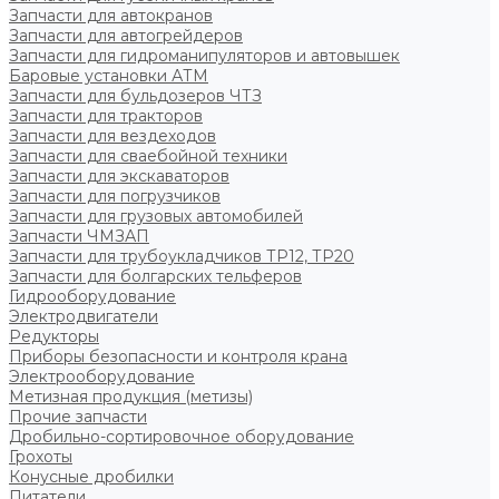
Запчасти для автокранов
Запчасти для автогрейдеров
Запчасти для гидроманипуляторов и автовышек
Баровые установки АТМ
Запчасти для бульдозеров ЧТЗ
Запчасти для тракторов
Запчасти для вездеходов
Запчасти для сваебойной техники
Запчасти для экскаваторов
Запчасти для погрузчиков
Запчасти для грузовых автомобилей
Запчасти ЧМЗАП
Запчасти для трубоукладчиков ТР12, ТР20
Запчасти для болгарских тельферов
Гидрооборудование
Электродвигатели
Редукторы
Приборы безопасности и контроля крана
Электрооборудование
Метизная продукция (метизы)
Прочие запчасти
Дробильно-сортировочное оборудование
Грохоты
Конусные дробилки
Питатели