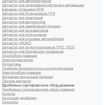
Запчасти для автогрейдеров
Запчасти для гидроманипуляторов и автовышек
Баровые установки АТМ
Запчасти для бульдозеров ЧТЗ
Запчасти для тракторов
Запчасти для вездеходов
Запчасти для сваебойной техники
Запчасти для экскаваторов
Запчасти для погрузчиков
Запчасти для грузовых автомобилей
Запчасти ЧМЗАП
Запчасти для трубоукладчиков ТР12, ТР20
Запчасти для болгарских тельферов
Гидрооборудование
Электродвигатели
Редукторы
Приборы безопасности и контроля крана
Электрооборудование
Метизная продукция (метизы)
Прочие запчасти
Дробильно-сортировочное оборудование
Дробильно-сортировочное оборудование
Грохоты
Конусные дробилки
Питатели