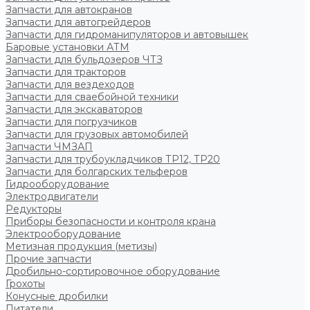
Запчасти для автокранов
Запчасти для автогрейдеров
Запчасти для гидроманипуляторов и автовышек
Баровые установки АТМ
Запчасти для бульдозеров ЧТЗ
Запчасти для тракторов
Запчасти для вездеходов
Запчасти для сваебойной техники
Запчасти для экскаваторов
Запчасти для погрузчиков
Запчасти для грузовых автомобилей
Запчасти ЧМЗАП
Запчасти для трубоукладчиков ТР12, ТР20
Запчасти для болгарских тельферов
Гидрооборудование
Электродвигатели
Редукторы
Приборы безопасности и контроля крана
Электрооборудование
Метизная продукция (метизы)
Прочие запчасти
Дробильно-сортировочное оборудование
Грохоты
Конусные дробилки
Питатели