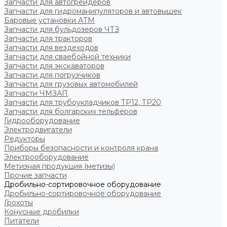
Запчасти для автогрейдеров
Запчасти для гидроманипуляторов и автовышек
Баровые установки АТМ
Запчасти для бульдозеров ЧТЗ
Запчасти для тракторов
Запчасти для вездеходов
Запчасти для сваебойной техники
Запчасти для экскаваторов
Запчасти для погрузчиков
Запчасти для грузовых автомобилей
Запчасти ЧМЗАП
Запчасти для трубоукладчиков ТР12, ТР20
Запчасти для болгарских тельферов
Гидрооборудование
Электродвигатели
Редукторы
Приборы безопасности и контроля крана
Электрооборудование
Метизная продукция (метизы)
Прочие запчасти
Дробильно-сортировочное оборудование
Дробильно-сортировочное оборудование
Грохоты
Конусные дробилки
Питатели