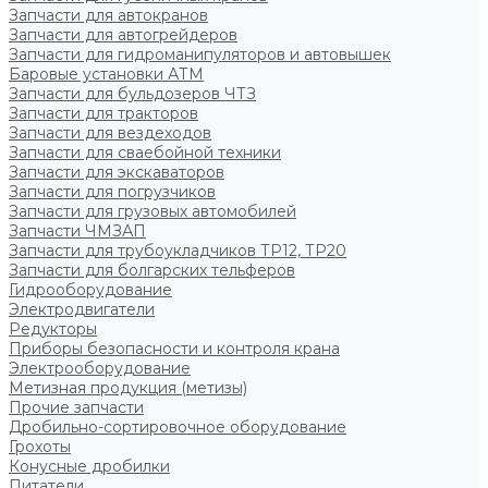
Запчасти для автокранов
Запчасти для автогрейдеров
Запчасти для гидроманипуляторов и автовышек
Баровые установки АТМ
Запчасти для бульдозеров ЧТЗ
Запчасти для тракторов
Запчасти для вездеходов
Запчасти для сваебойной техники
Запчасти для экскаваторов
Запчасти для погрузчиков
Запчасти для грузовых автомобилей
Запчасти ЧМЗАП
Запчасти для трубоукладчиков ТР12, ТР20
Запчасти для болгарских тельферов
Гидрооборудование
Электродвигатели
Редукторы
Приборы безопасности и контроля крана
Электрооборудование
Метизная продукция (метизы)
Прочие запчасти
Дробильно-сортировочное оборудование
Грохоты
Конусные дробилки
Питатели