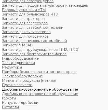
Запчасти для автогрейдеров
Запчасти для гидроманипуляторов и автовышек
Баровые установки АТМ
Запчасти для бульдозеров ЧТЗ
Запчасти для тракторов
Запчасти для вездеходов
Запчасти для сваебойной техники
Запчасти для экскаваторов
Запчасти для погрузчиков
Запчасти для грузовых автомобилей
Запчасти ЧМЗАП
Запчасти для трубоукладчиков ТР12, ТР20
Запчасти для болгарских тельферов
Гидрооборудование
Электродвигатели
Редукторы
Приборы безопасности и контроля крана
Электрооборудование
Метизная продукция (метизы)
Прочие запчасти
Дробильно-сортировочное оборудование
Дробильно-сортировочное оборудование
Грохоты
Конусные дробилки
Питатели