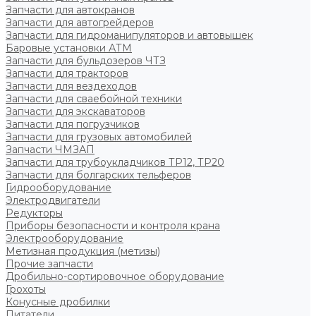
Запчасти для автокранов
Запчасти для автогрейдеров
Запчасти для гидроманипуляторов и автовышек
Баровые установки АТМ
Запчасти для бульдозеров ЧТЗ
Запчасти для тракторов
Запчасти для вездеходов
Запчасти для сваебойной техники
Запчасти для экскаваторов
Запчасти для погрузчиков
Запчасти для грузовых автомобилей
Запчасти ЧМЗАП
Запчасти для трубоукладчиков ТР12, ТР20
Запчасти для болгарских тельферов
Гидрооборудование
Электродвигатели
Редукторы
Приборы безопасности и контроля крана
Электрооборудование
Метизная продукция (метизы)
Прочие запчасти
Дробильно-сортировочное оборудование
Грохоты
Конусные дробилки
Питатели