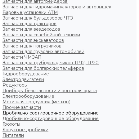
Запчасти для автогрейдеров
Запчасти для гидроманипуляторов и автовышек
Баровые установки АТМ
Запчасти для бульдозеров ЧТЗ
Запчасти для тракторов
Запчасти для вездеходов
Запчасти для сваебойной техники
Запчасти для экскаваторов
Запчасти для погрузчиков
Запчасти для грузовых автомобилей
Запчасти ЧМЗАП
Запчасти для трубоукладчиков ТР12, ТР20
Запчасти для болгарских тельферов
Гидрооборудование
Электродвигатели
Редукторы
Приборы безопасности и контроля крана
Электрооборудование
Метизная продукция (метизы)
Прочие запчасти
Дробильно-сортировочное оборудование
Дробильно-сортировочное оборудование
Грохоты
Конусные дробилки
Питатели