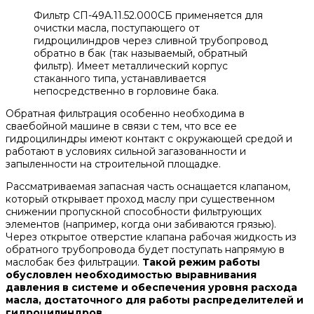
Фильтр СП-49А.11.52.000СБ применяется для
очистки масла, поступающего от
гидроцилиндров через сливной трубопровод
обратно в бак (так называемый, обратный
фильтр). Имеет металлический корпус
стаканного типа, устанавливается
непосредственно в горловине бака.
Обратная фильтрация особенно необходима в
сваебойной машине в связи с тем, что все ее
гидроцилиндры имеют контакт с окружающей средой и
работают в условиях сильной загазованности и
запыленности на строительной площадке.
Рассматриваемая запасная часть оснащается клапаном,
который открывает проход маслу при существенном
снижении пропускной способности фильтрующих
элементов (например, когда они забиваются грязью).
Через открытое отверстие клапана рабочая жидкость из
обратного трубопровода будет поступать напрямую в
маслобак без фильтрации.
Такой режим работы
обусловлен необходимостью выравнивания
давления в системе и обеспечения уровня расхода
масла, достаточного для работы распределителей и
гидроцилиндров.