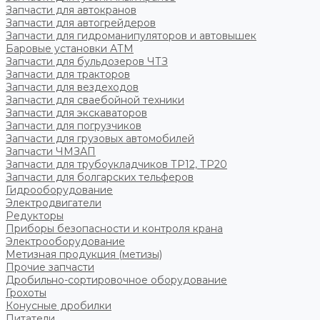
Запчасти для автокранов
Запчасти для автогрейдеров
Запчасти для гидроманипуляторов и автовышек
Баровые установки АТМ
Запчасти для бульдозеров ЧТЗ
Запчасти для тракторов
Запчасти для вездеходов
Запчасти для сваебойной техники
Запчасти для экскаваторов
Запчасти для погрузчиков
Запчасти для грузовых автомобилей
Запчасти ЧМЗАП
Запчасти для трубоукладчиков ТР12, ТР20
Запчасти для болгарских тельферов
Гидрооборудование
Электродвигатели
Редукторы
Приборы безопасности и контроля крана
Электрооборудование
Метизная продукция (метизы)
Прочие запчасти
Дробильно-сортировочное оборудование
Грохоты
Конусные дробилки
Питатели