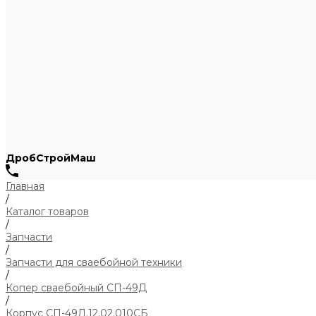
ДробСтройМаш
Главная
/
Каталог товаров
/
Запчасти
/
Запчасти для сваебойной техники
/
Копер сваебойный СП-49Д
/
Корпус СП-49Д.12.02.010СБ