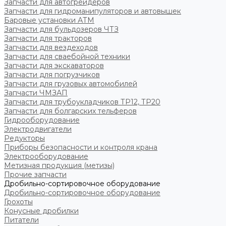
Запчасти для автогрейдеров
Запчасти для гидроманипуляторов и автовышек
Баровые установки АТМ
Запчасти для бульдозеров ЧТЗ
Запчасти для тракторов
Запчасти для вездеходов
Запчасти для сваебойной техники
Запчасти для экскаваторов
Запчасти для погрузчиков
Запчасти для грузовых автомобилей
Запчасти ЧМЗАП
Запчасти для трубоукладчиков ТР12, ТР20
Запчасти для болгарских тельферов
Гидрооборудование
Электродвигатели
Редукторы
Приборы безопасности и контроля крана
Электрооборудование
Метизная продукция (метизы)
Прочие запчасти
Дробильно-сортировочное оборудование
Дробильно-сортировочное оборудование
Грохоты
Конусные дробилки
Питатели