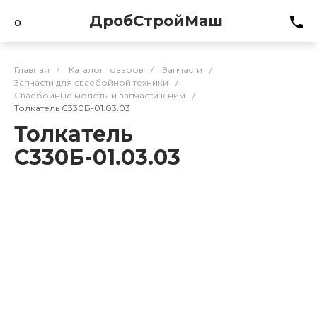
ДробСтройМаш
Главная
/
Каталог товаров
/
Запчасти
/
Запчасти для сваебойной техники
/
Сваебойные молоты и запчасти к ним
/
Толкатель С330Б-01.03.03
Толкатель
С330Б-01.03.03