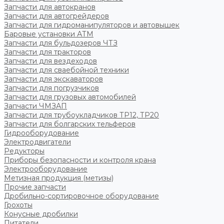
Запчасти для автокранов
Запчасти для автогрейдеров
Запчасти для гидроманипуляторов и автовышек
Баровые установки АТМ
Запчасти для бульдозеров ЧТЗ
Запчасти для тракторов
Запчасти для вездеходов
Запчасти для сваебойной техники
Запчасти для экскаваторов
Запчасти для погрузчиков
Запчасти для грузовых автомобилей
Запчасти ЧМЗАП
Запчасти для трубоукладчиков ТР12, ТР20
Запчасти для болгарских тельферов
Гидрооборудование
Электродвигатели
Редукторы
Приборы безопасности и контроля крана
Электрооборудование
Метизная продукция (метизы)
Прочие запчасти
Дробильно-сортировочное оборудование
Грохоты
Конусные дробилки
Питатели