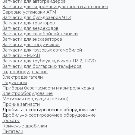
Запчасти для автогрейдеров
Запчасти для гидроманипуляторов и автовышек
Баровые установки АТМ
Запчасти для бульдозеров ЧТЗ
Запчасти для тракторов
Запчасти для вездеходов
Запчасти для сваебойной техники
Запчасти для экскаваторов
Запчасти для погрузчиков
Запчасти для грузовых автомобилей
Запчасти ЧМЗАП
Запчасти для трубоукладчиков ТР12, ТР20
Запчасти для болгарских тельферов
Гидрооборудование
Электродвигатели
Редукторы
Приборы безопасности и контроля крана
Электрооборудование
Метизная продукция (метизы)
Прочие запчасти
Дробильно-сортировочное оборудование
Дробильно-сортировочное оборудование
Грохоты
Конусные дробилки
Питатели