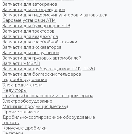
Запчасти для автокранов
Запчасти для автогрейдеров
Запчасти для гидроманипуляторов и автовышек
Баровые установки АТМ
Запчасти для бульдозеров ЧТЗ
Запчасти для тракторов
Запчасти для вездеходов
Запчасти для сваебойной техники
Запчасти для экскаваторов
Запчасти для погрузчиков
Запчасти для грузовых автомобилей
Запчасти ЧМЗАП
Запчасти для трубоукладчиков ТР12, ТР20
Запчасти для болгарских тельферов
Гидрооборудование
Электродвигатели
Редукторы
Приборы безопасности и контроля крана
Электрооборудование
Метизная продукция (метизы)
Прочие запчасти
Дробильно-сортировочное оборудование
Грохоты
Конусные дробилки
Питатели