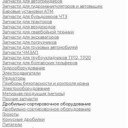
Запчасти для автогрейдеров
Запчасти для гидроманипуляторов и автовышек
Баровые установки АТМ
Запчасти для бульдозеров ЧТЗ
Запчасти для тракторов
Запчасти для вездеходов
Запчасти для сваебойной техники
Запчасти для экскаваторов
Запчасти для погрузчиков
Запчасти для грузовых автомобилей
Запчасти ЧМЗАП
Запчасти для трубоукладчиков ТР12, ТР20
Запчасти для болгарских тельферов
Гидрооборудование
Электродвигатели
Редукторы
Приборы безопасности и контроля крана
Электрооборудование
Метизная продукция (метизы)
Прочие запчасти
Дробильно-сортировочное оборудование
Дробильно-сортировочное оборудование
Грохоты
Конусные дробилки
Питатели