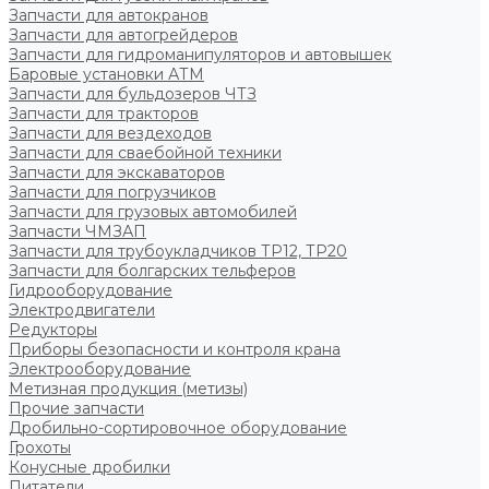
Запчасти для автокранов
Запчасти для автогрейдеров
Запчасти для гидроманипуляторов и автовышек
Баровые установки АТМ
Запчасти для бульдозеров ЧТЗ
Запчасти для тракторов
Запчасти для вездеходов
Запчасти для сваебойной техники
Запчасти для экскаваторов
Запчасти для погрузчиков
Запчасти для грузовых автомобилей
Запчасти ЧМЗАП
Запчасти для трубоукладчиков ТР12, ТР20
Запчасти для болгарских тельферов
Гидрооборудование
Электродвигатели
Редукторы
Приборы безопасности и контроля крана
Электрооборудование
Метизная продукция (метизы)
Прочие запчасти
Дробильно-сортировочное оборудование
Грохоты
Конусные дробилки
Питатели