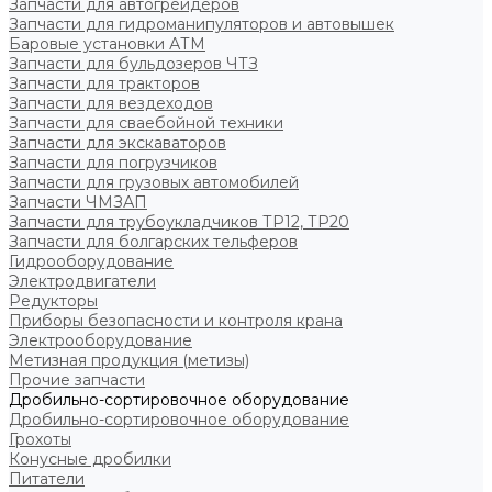
Запчасти для автогрейдеров
Запчасти для гидроманипуляторов и автовышек
Баровые установки АТМ
Запчасти для бульдозеров ЧТЗ
Запчасти для тракторов
Запчасти для вездеходов
Запчасти для сваебойной техники
Запчасти для экскаваторов
Запчасти для погрузчиков
Запчасти для грузовых автомобилей
Запчасти ЧМЗАП
Запчасти для трубоукладчиков ТР12, ТР20
Запчасти для болгарских тельферов
Гидрооборудование
Электродвигатели
Редукторы
Приборы безопасности и контроля крана
Электрооборудование
Метизная продукция (метизы)
Прочие запчасти
Дробильно-сортировочное оборудование
Дробильно-сортировочное оборудование
Грохоты
Конусные дробилки
Питатели