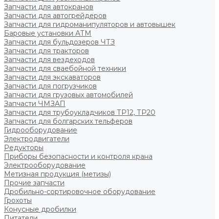
Запчасти для автокранов
Запчасти для автогрейдеров
Запчасти для гидроманипуляторов и автовышек
Баровые установки АТМ
Запчасти для бульдозеров ЧТЗ
Запчасти для тракторов
Запчасти для вездеходов
Запчасти для сваебойной техники
Запчасти для экскаваторов
Запчасти для погрузчиков
Запчасти для грузовых автомобилей
Запчасти ЧМЗАП
Запчасти для трубоукладчиков ТР12, ТР20
Запчасти для болгарских тельферов
Гидрооборудование
Электродвигатели
Редукторы
Приборы безопасности и контроля крана
Электрооборудование
Метизная продукция (метизы)
Прочие запчасти
Дробильно-сортировочное оборудование
Грохоты
Конусные дробилки
Питатели