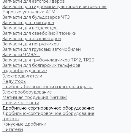
Запчасти для автогрейдеров
Запчасти для гидроманипуляторов и автовышек
Баровые установки АТМ
Запчасти для бульдозеров ЧТЗ
Запчасти для тракторов
Запчасти для вездеходов
Запчасти для сваебойной техники
Запчасти для экскаваторов
Запчасти для погрузчиков
Запчасти для грузовых автомобилей
Запчасти ЧМЗАП
Запчасти для трубоукладчиков ТР12, ТР20
Запчасти для болгарских тельферов
Гидрооборудование
Электродвигатели
Редукторы
Приборы безопасности и контроля крана
Электрооборудование
Метизная продукция (метизы)
Прочие запчасти
Дробильно-сортировочное оборудование
Дробильно-сортировочное оборудование
Грохоты
Конусные дробилки
Питатели