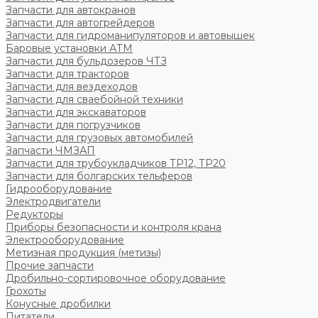
Запчасти для автокранов
Запчасти для автогрейдеров
Запчасти для гидроманипуляторов и автовышек
Баровые установки АТМ
Запчасти для бульдозеров ЧТЗ
Запчасти для тракторов
Запчасти для вездеходов
Запчасти для сваебойной техники
Запчасти для экскаваторов
Запчасти для погрузчиков
Запчасти для грузовых автомобилей
Запчасти ЧМЗАП
Запчасти для трубоукладчиков ТР12, ТР20
Запчасти для болгарских тельферов
Гидрооборудование
Электродвигатели
Редукторы
Приборы безопасности и контроля крана
Электрооборудование
Метизная продукция (метизы)
Прочие запчасти
Дробильно-сортировочное оборудование
Грохоты
Конусные дробилки
Питатели