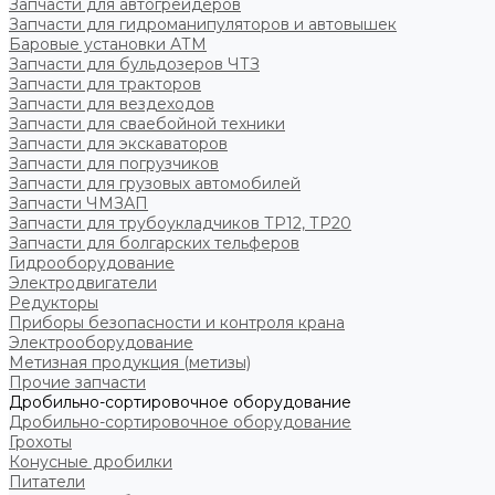
Запчасти для автогрейдеров
Запчасти для гидроманипуляторов и автовышек
Баровые установки АТМ
Запчасти для бульдозеров ЧТЗ
Запчасти для тракторов
Запчасти для вездеходов
Запчасти для сваебойной техники
Запчасти для экскаваторов
Запчасти для погрузчиков
Запчасти для грузовых автомобилей
Запчасти ЧМЗАП
Запчасти для трубоукладчиков ТР12, ТР20
Запчасти для болгарских тельферов
Гидрооборудование
Электродвигатели
Редукторы
Приборы безопасности и контроля крана
Электрооборудование
Метизная продукция (метизы)
Прочие запчасти
Дробильно-сортировочное оборудование
Дробильно-сортировочное оборудование
Грохоты
Конусные дробилки
Питатели