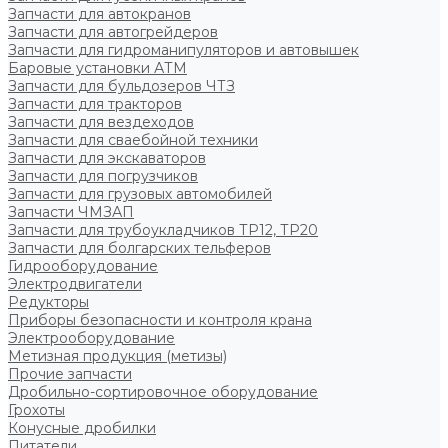
Запчасти для автокранов
Запчасти для автогрейдеров
Запчасти для гидроманипуляторов и автовышек
Баровые установки АТМ
Запчасти для бульдозеров ЧТЗ
Запчасти для тракторов
Запчасти для вездеходов
Запчасти для сваебойной техники
Запчасти для экскаваторов
Запчасти для погрузчиков
Запчасти для грузовых автомобилей
Запчасти ЧМЗАП
Запчасти для трубоукладчиков ТР12, ТР20
Запчасти для болгарских тельферов
Гидрооборудование
Электродвигатели
Редукторы
Приборы безопасности и контроля крана
Электрооборудование
Метизная продукция (метизы)
Прочие запчасти
Дробильно-сортировочное оборудование
Грохоты
Конусные дробилки
Питатели