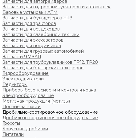
Запчасти для автогрейдеров
Запчасти для гидроманипуляторов и автовышек
Баровые установки АТМ
Запчасти для бульдозеров ЧТЗ
Запчасти для тракторов
Запчасти для вездеходов
Запчасти для сваебойной техники
Запчасти для экскаваторов
Запчасти для погрузчиков
Запчасти для грузовых автомобилей
Запчасти ЧМЗАП
Запчасти для трубоукладчиков ТР12, ТР20
Запчасти для болгарских тельферов
Гидрооборудование
Электродвигатели
Редукторы
Приборы безопасности и контроля крана
Электрооборудование
Метизная продукция (метизы)
Прочие запчасти
Дробильно-сортировочное оборудование
Дробильно-сортировочное оборудование
Грохоты
Конусные дробилки
Питатели