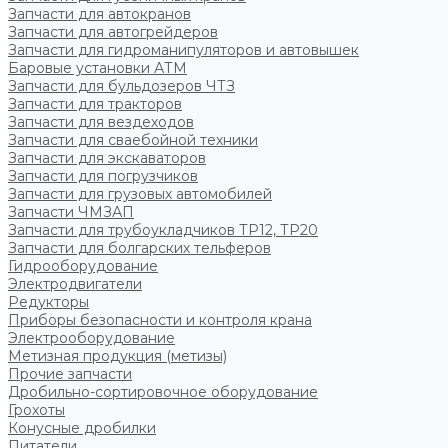
Запчасти для автокранов
Запчасти для автогрейдеров
Запчасти для гидроманипуляторов и автовышек
Баровые установки АТМ
Запчасти для бульдозеров ЧТЗ
Запчасти для тракторов
Запчасти для вездеходов
Запчасти для сваебойной техники
Запчасти для экскаваторов
Запчасти для погрузчиков
Запчасти для грузовых автомобилей
Запчасти ЧМЗАП
Запчасти для трубоукладчиков ТР12, ТР20
Запчасти для болгарских тельферов
Гидрооборудование
Электродвигатели
Редукторы
Приборы безопасности и контроля крана
Электрооборудование
Метизная продукция (метизы)
Прочие запчасти
Дробильно-сортировочное оборудование
Грохоты
Конусные дробилки
Питатели