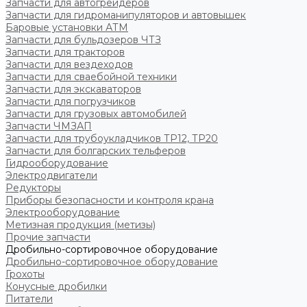
Запчасти для автогрейдеров
Запчасти для гидроманипуляторов и автовышек
Баровые установки АТМ
Запчасти для бульдозеров ЧТЗ
Запчасти для тракторов
Запчасти для вездеходов
Запчасти для сваебойной техники
Запчасти для экскаваторов
Запчасти для погрузчиков
Запчасти для грузовых автомобилей
Запчасти ЧМЗАП
Запчасти для трубоукладчиков ТР12, ТР20
Запчасти для болгарских тельферов
Гидрооборудование
Электродвигатели
Редукторы
Приборы безопасности и контроля крана
Электрооборудование
Метизная продукция (метизы)
Прочие запчасти
Дробильно-сортировочное оборудование
Дробильно-сортировочное оборудование
Грохоты
Конусные дробилки
Питатели