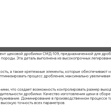
ент щековой дробилки СМД-109, предназначенной для дробл
е породы. Эта деталь выполнена из высокопрочных легирован
кость, а также крепежные элементы, которые обеспечивают
птимизировать процесс дробления, максимально увеличивая 
ними, что создает возможность контролировать размер выхо
тельности дробилки. Качество изготовления щеки в сборе в
обслуживание. Доминирование в производственном процессе 
высокую точность всех параметров.