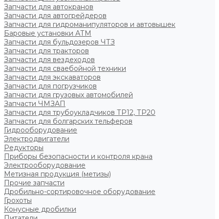
Запчасти для автокранов
Запчасти для автогрейдеров
Запчасти для гидроманипуляторов и автовышек
Баровые установки АТМ
Запчасти для бульдозеров ЧТЗ
Запчасти для тракторов
Запчасти для вездеходов
Запчасти для сваебойной техники
Запчасти для экскаваторов
Запчасти для погрузчиков
Запчасти для грузовых автомобилей
Запчасти ЧМЗАП
Запчасти для трубоукладчиков ТР12, ТР20
Запчасти для болгарских тельферов
Гидрооборудование
Электродвигатели
Редукторы
Приборы безопасности и контроля крана
Электрооборудование
Метизная продукция (метизы)
Прочие запчасти
Дробильно-сортировочное оборудование
Грохоты
Конусные дробилки
Питатели