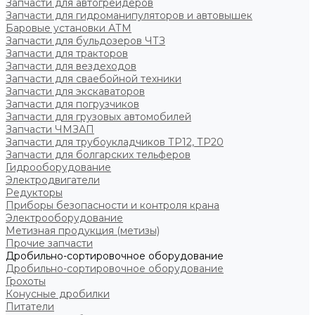
Запчасти для автогрейдеров
Запчасти для гидроманипуляторов и автовышек
Баровые установки АТМ
Запчасти для бульдозеров ЧТЗ
Запчасти для тракторов
Запчасти для вездеходов
Запчасти для сваебойной техники
Запчасти для экскаваторов
Запчасти для погрузчиков
Запчасти для грузовых автомобилей
Запчасти ЧМЗАП
Запчасти для трубоукладчиков ТР12, ТР20
Запчасти для болгарских тельферов
Гидрооборудование
Электродвигатели
Редукторы
Приборы безопасности и контроля крана
Электрооборудование
Метизная продукция (метизы)
Прочие запчасти
Дробильно-сортировочное оборудование
Дробильно-сортировочное оборудование
Грохоты
Конусные дробилки
Питатели