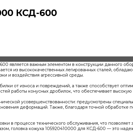
000 КСД-600
600 является важным элементом в конструкции данного обо
ивается из высококачественных легированных сталей, облада
зки и воздействия агрессивной среды.
обилки от износа и повреждений, а также способствует опт
стей работы конусных дробилок, что обеспечивает высокую 
анической усовершенствованности: предусмотрены специаль
кновения деформаций. Также, благодаря точной обработке 
овки в процессе технического обслуживания, что позволяет 
разом, головка кожуха 105920410000 для КСД-600 — это на