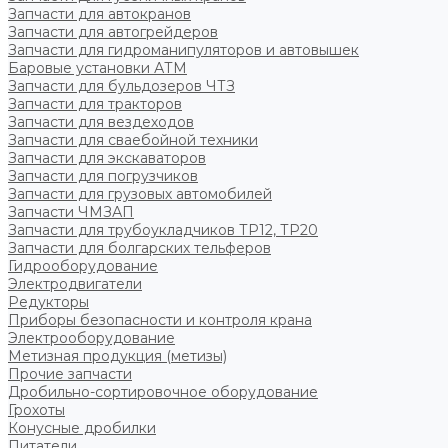
Запчасти для автокранов
Запчасти для автогрейдеров
Запчасти для гидроманипуляторов и автовышек
Баровые установки АТМ
Запчасти для бульдозеров ЧТЗ
Запчасти для тракторов
Запчасти для вездеходов
Запчасти для сваебойной техники
Запчасти для экскаваторов
Запчасти для погрузчиков
Запчасти для грузовых автомобилей
Запчасти ЧМЗАП
Запчасти для трубоукладчиков ТР12, ТР20
Запчасти для болгарских тельферов
Гидрооборудование
Электродвигатели
Редукторы
Приборы безопасности и контроля крана
Электрооборудование
Метизная продукция (метизы)
Прочие запчасти
Дробильно-сортировочное оборудование
Грохоты
Конусные дробилки
Питатели