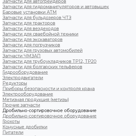
Запчасти для автогрейдеров
Запчасти для гидроманипуляторов и автовышек
Баровые установки АТМ
Запчасти для бульдозеров ЧТЗ
Запчасти для тракторов
Запчасти для вездеходов
Запчасти для сваебойной техники
Запчасти для экскаваторов
Запчасти для погрузчиков
Запчасти для грузовых автомобилей
Запчасти ЧМЗАП
Запчасти для трубоукладчиков ТР12, ТР20
Запчасти для болгарских тельферов
Гидрооборудование
Электродвигатели
Редукторы
Приборы безопасности и контроля крана
Электрооборудование
Метизная продукция (метизы)
Прочие запчасти
Дробильно-сортировочное оборудование
Дробильно-сортировочное оборудование
Грохоты
Конусные дробилки
Питатели