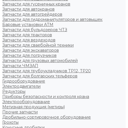
Запчасти для гусеничных кранов
Запчасти для автокранов
Запчасти для автогрейдеров
Запчасти для гидроманипуляторов и автовышек
Баровые установки АТМ
Запчасти для бульдозеров ЧТЗ
Запчасти для тракторов
Запчасти для вездеходов
Запчасти для сваебойной техники
Запчасти для экскаваторов
Запчасти для погрузчиков
Запчасти для грузовых автомобилей
Запчасти ЧМЗАП
Запчасти для трубоукладчиков ТР12, ТР20
Запчасти для болгарских тельферов
Гидрооборудование
Электродвигатели
Редукторы
Приборы безопасности и контроля крана
Электрооборудование
Метизная продукция (метизы)
Прочие запчасти
Дробильно-сортировочное оборудование
Грохоты
Конусные дробилки