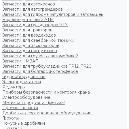
Запчасти для автокранов
Запчасти для автогрейдеров
Запчасти для гидроманипуляторов и автовышек
Баровые установки АТМ
Запчасти для бульдозеров ЧТЗ
Запчасти для тракторов
Запчасти для вездеходов
Запчасти для сваебойной техники
Запчасти для экскаваторов
Запчасти для погрузчиков
Запчасти для грузовых автомобилей
Запчасти ЧМЗАП
Запчасти для трубоукладчиков ТР12, ТР20
Запчасти для болгарских тельферов
Гидрооборудование
Электродвигатели
Редукторы
Приборы безопасности и контроля крана
Электрооборудование
Метизная продукция (метизы)
Прочие запчасти
Дробильно-сортировочное оборудование
Грохоты
Конусные дробилки
Питатели