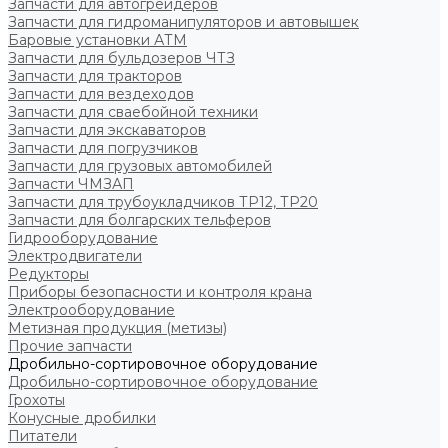
Запчасти для автогрейдеров
Запчасти для гидроманипуляторов и автовышек
Баровые установки АТМ
Запчасти для бульдозеров ЧТЗ
Запчасти для тракторов
Запчасти для вездеходов
Запчасти для сваебойной техники
Запчасти для экскаваторов
Запчасти для погрузчиков
Запчасти для грузовых автомобилей
Запчасти ЧМЗАП
Запчасти для трубоукладчиков ТР12, ТР20
Запчасти для болгарских тельферов
Гидрооборудование
Электродвигатели
Редукторы
Приборы безопасности и контроля крана
Электрооборудование
Метизная продукция (метизы)
Прочие запчасти
Дробильно-сортировочное оборудование
Дробильно-сортировочное оборудование
Грохоты
Конусные дробилки
Питатели