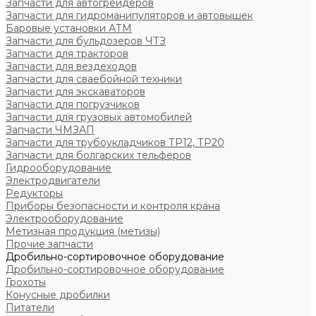
Запчасти для автогрейдеров
Запчасти для гидроманипуляторов и автовышек
Баровые установки АТМ
Запчасти для бульдозеров ЧТЗ
Запчасти для тракторов
Запчасти для вездеходов
Запчасти для сваебойной техники
Запчасти для экскаваторов
Запчасти для погрузчиков
Запчасти для грузовых автомобилей
Запчасти ЧМЗАП
Запчасти для трубоукладчиков ТР12, ТР20
Запчасти для болгарских тельферов
Гидрооборудование
Электродвигатели
Редукторы
Приборы безопасности и контроля крана
Электрооборудование
Метизная продукция (метизы)
Прочие запчасти
Дробильно-сортировочное оборудование
Дробильно-сортировочное оборудование
Грохоты
Конусные дробилки
Питатели