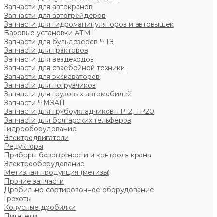
Запчасти для автокранов
Запчасти для автогрейдеров
Запчасти для гидроманипуляторов и автовышек
Баровые установки АТМ
Запчасти для бульдозеров ЧТЗ
Запчасти для тракторов
Запчасти для вездеходов
Запчасти для сваебойной техники
Запчасти для экскаваторов
Запчасти для погрузчиков
Запчасти для грузовых автомобилей
Запчасти ЧМЗАП
Запчасти для трубоукладчиков ТР12, ТР20
Запчасти для болгарских тельферов
Гидрооборудование
Электродвигатели
Редукторы
Приборы безопасности и контроля крана
Электрооборудование
Метизная продукция (метизы)
Прочие запчасти
Дробильно-сортировочное оборудование
Грохоты
Конусные дробилки
Питатели