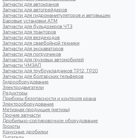
Запчасти для автокранов
Запчасти для автогрейдеров
Запчасти для гидроманипуляторов и автовышек
Баровые установки АТМ
Запчасти для бульдозеров ЧТЗ
Запчасти для тракторов
Запчасти для вездеходов
Запчасти для сваебойной техники
Запчасти для экскаваторов
Запчасти для погрузчиков
Запчасти для грузовых автомобилей
Запчасти ЧМЗАП
Запчасти для трубоукладчиков ТР12, ТР20
Запчасти для болгарских тельферов
Гидрооборудование
Электродвигатели
Редукторы
Приборы безопасности и контроля крана
Электрооборудование
Метизная продукция (метизы)
Прочие запчасти
Дробильно-сортировочное оборудование
Грохоты
Конусные дробилки
Питатели