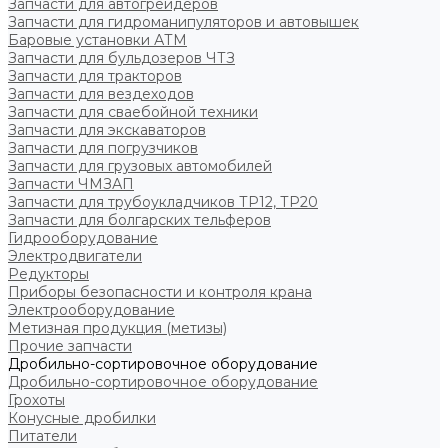
Запчасти для автогрейдеров
Запчасти для гидроманипуляторов и автовышек
Баровые установки АТМ
Запчасти для бульдозеров ЧТЗ
Запчасти для тракторов
Запчасти для вездеходов
Запчасти для сваебойной техники
Запчасти для экскаваторов
Запчасти для погрузчиков
Запчасти для грузовых автомобилей
Запчасти ЧМЗАП
Запчасти для трубоукладчиков ТР12, ТР20
Запчасти для болгарских тельферов
Гидрооборудование
Электродвигатели
Редукторы
Приборы безопасности и контроля крана
Электрооборудование
Метизная продукция (метизы)
Прочие запчасти
Дробильно-сортировочное оборудование
Дробильно-сортировочное оборудование
Грохоты
Конусные дробилки
Питатели