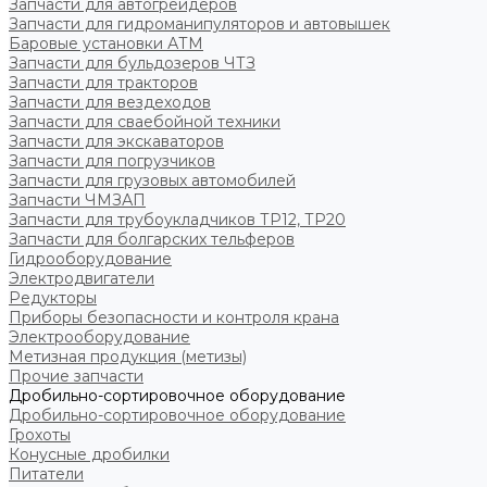
Запчасти для автогрейдеров
Запчасти для гидроманипуляторов и автовышек
Баровые установки АТМ
Запчасти для бульдозеров ЧТЗ
Запчасти для тракторов
Запчасти для вездеходов
Запчасти для сваебойной техники
Запчасти для экскаваторов
Запчасти для погрузчиков
Запчасти для грузовых автомобилей
Запчасти ЧМЗАП
Запчасти для трубоукладчиков ТР12, ТР20
Запчасти для болгарских тельферов
Гидрооборудование
Электродвигатели
Редукторы
Приборы безопасности и контроля крана
Электрооборудование
Метизная продукция (метизы)
Прочие запчасти
Дробильно-сортировочное оборудование
Дробильно-сортировочное оборудование
Грохоты
Конусные дробилки
Питатели