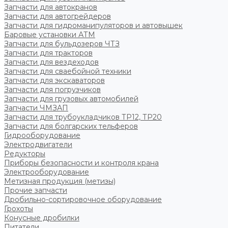
Запчасти для автокранов
Запчасти для автогрейдеров
Запчасти для гидроманипуляторов и автовышек
Баровые установки АТМ
Запчасти для бульдозеров ЧТЗ
Запчасти для тракторов
Запчасти для вездеходов
Запчасти для сваебойной техники
Запчасти для экскаваторов
Запчасти для погрузчиков
Запчасти для грузовых автомобилей
Запчасти ЧМЗАП
Запчасти для трубоукладчиков ТР12, ТР20
Запчасти для болгарских тельферов
Гидрооборудование
Электродвигатели
Редукторы
Приборы безопасности и контроля крана
Электрооборудование
Метизная продукция (метизы)
Прочие запчасти
Дробильно-сортировочное оборудование
Грохоты
Конусные дробилки
Питатели