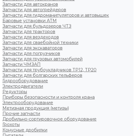
Запчасти для автокранов
Запчасти для автогрейдеров
Запчасти для гидроманипуляторов и автовышек
Баровые установки АТМ
Запчасти для бульдозеров ЧТЗ
Запчасти для тракторов
Запчасти для вездеходов
Запчасти для сваебойной техники
Запчасти для экскаваторов
Запчасти для погрузчиков
Запчасти для грузовых автомобилей
Запчасти ЧМЗАП
Запчасти для трубоукладчиков ТР12, ТР20
Запчасти для болгарских тельферов
Гидрооборудование
Электродвигатели
Редукторы
Приборы безопасности и контроля крана
Электрооборудование
Метизная продукция (метизы)
Прочие запчасти
Дробильно-сортировочное оборудование
Грохоты
Конусные дробилки
Питатели