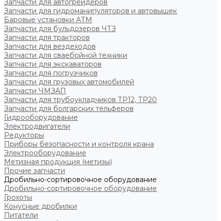
Запчасти для автогрейдеров
Запчасти для гидроманипуляторов и автовышек
Баровые установки АТМ
Запчасти для бульдозеров ЧТЗ
Запчасти для тракторов
Запчасти для вездеходов
Запчасти для сваебойной техники
Запчасти для экскаваторов
Запчасти для погрузчиков
Запчасти для грузовых автомобилей
Запчасти ЧМЗАП
Запчасти для трубоукладчиков ТР12, ТР20
Запчасти для болгарских тельферов
Гидрооборудование
Электродвигатели
Редукторы
Приборы безопасности и контроля крана
Электрооборудование
Метизная продукция (метизы)
Прочие запчасти
Дробильно-сортировочное оборудование
Дробильно-сортировочное оборудование
Грохоты
Конусные дробилки
Питатели