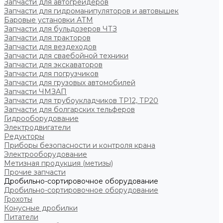
Запчасти для автогрейдеров
Запчасти для гидроманипуляторов и автовышек
Баровые установки АТМ
Запчасти для бульдозеров ЧТЗ
Запчасти для тракторов
Запчасти для вездеходов
Запчасти для сваебойной техники
Запчасти для экскаваторов
Запчасти для погрузчиков
Запчасти для грузовых автомобилей
Запчасти ЧМЗАП
Запчасти для трубоукладчиков ТР12, ТР20
Запчасти для болгарских тельферов
Гидрооборудование
Электродвигатели
Редукторы
Приборы безопасности и контроля крана
Электрооборудование
Метизная продукция (метизы)
Прочие запчасти
Дробильно-сортировочное оборудование
Дробильно-сортировочное оборудование
Грохоты
Конусные дробилки
Питатели