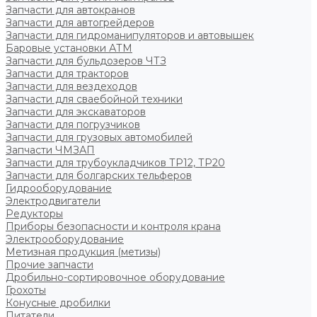
Запчасти для автокранов
Запчасти для автогрейдеров
Запчасти для гидроманипуляторов и автовышек
Баровые установки АТМ
Запчасти для бульдозеров ЧТЗ
Запчасти для тракторов
Запчасти для вездеходов
Запчасти для сваебойной техники
Запчасти для экскаваторов
Запчасти для погрузчиков
Запчасти для грузовых автомобилей
Запчасти ЧМЗАП
Запчасти для трубоукладчиков ТР12, ТР20
Запчасти для болгарских тельферов
Гидрооборудование
Электродвигатели
Редукторы
Приборы безопасности и контроля крана
Электрооборудование
Метизная продукция (метизы)
Прочие запчасти
Дробильно-сортировочное оборудование
Грохоты
Конусные дробилки
Питатели