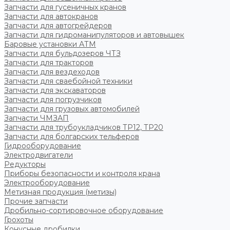
Запчасти для гусеничных кранов
Запчасти для автокранов
Запчасти для автогрейдеров
Запчасти для гидроманипуляторов и автовышек
Баровые установки АТМ
Запчасти для бульдозеров ЧТЗ
Запчасти для тракторов
Запчасти для вездеходов
Запчасти для сваебойной техники
Запчасти для экскаваторов
Запчасти для погрузчиков
Запчасти для грузовых автомобилей
Запчасти ЧМЗАП
Запчасти для трубоукладчиков ТР12, ТР20
Запчасти для болгарских тельферов
Гидрооборудование
Электродвигатели
Редукторы
Приборы безопасности и контроля крана
Электрооборудование
Метизная продукция (метизы)
Прочие запчасти
Дробильно-сортировочное оборудование
Грохоты
Конусные дробилки