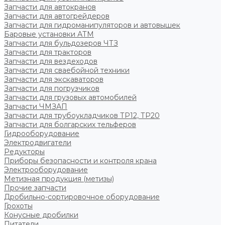
Запчасти для автокранов
Запчасти для автогрейдеров
Запчасти для гидроманипуляторов и автовышек
Баровые установки АТМ
Запчасти для бульдозеров ЧТЗ
Запчасти для тракторов
Запчасти для вездеходов
Запчасти для сваебойной техники
Запчасти для экскаваторов
Запчасти для погрузчиков
Запчасти для грузовых автомобилей
Запчасти ЧМЗАП
Запчасти для трубоукладчиков ТР12, ТР20
Запчасти для болгарских тельферов
Гидрооборудование
Электродвигатели
Редукторы
Приборы безопасности и контроля крана
Электрооборудование
Метизная продукция (метизы)
Прочие запчасти
Дробильно-сортировочное оборудование
Грохоты
Конусные дробилки
Питатели