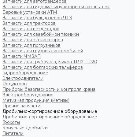
Запчасти для автогрейдеров
Запчасти для гидроманипуляторов и автовышек
Баровые установки АТМ
Запчасти для бульдозеров ЧТЗ
Запчасти для тракторов
Запчасти для вездеходов
Запчасти для сваебойной техники
Запчасти для экскаваторов
Запчасти для погрузчиков
Запчасти для грузовых автомобилей
Запчасти ЧМЗАП
Запчасти для трубоукладчиков ТР12, ТР20
Запчасти для болгарских тельферов
Гидрооборудование
Электродвигатели
Редукторы
Приборы безопасности и контроля крана
Электрооборудование
Метизная продукция (метизы)
Прочие запчасти
Дробильно-сортировочное оборудование
Дробильно-сортировочное оборудование
Грохоты
Конусные дробилки
Питатели