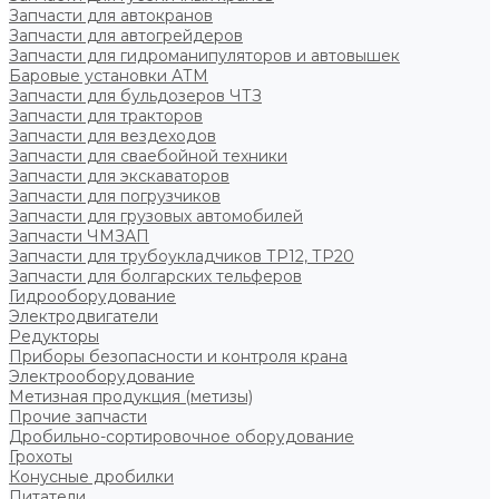
Запчасти для автокранов
Запчасти для автогрейдеров
Запчасти для гидроманипуляторов и автовышек
Баровые установки АТМ
Запчасти для бульдозеров ЧТЗ
Запчасти для тракторов
Запчасти для вездеходов
Запчасти для сваебойной техники
Запчасти для экскаваторов
Запчасти для погрузчиков
Запчасти для грузовых автомобилей
Запчасти ЧМЗАП
Запчасти для трубоукладчиков ТР12, ТР20
Запчасти для болгарских тельферов
Гидрооборудование
Электродвигатели
Редукторы
Приборы безопасности и контроля крана
Электрооборудование
Метизная продукция (метизы)
Прочие запчасти
Дробильно-сортировочное оборудование
Грохоты
Конусные дробилки
Питатели