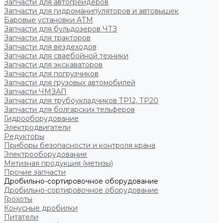
Запчасти для автогрейдеров
Запчасти для гидроманипуляторов и автовышек
Баровые установки АТМ
Запчасти для бульдозеров ЧТЗ
Запчасти для тракторов
Запчасти для вездеходов
Запчасти для сваебойной техники
Запчасти для экскаваторов
Запчасти для погрузчиков
Запчасти для грузовых автомобилей
Запчасти ЧМЗАП
Запчасти для трубоукладчиков ТР12, ТР20
Запчасти для болгарских тельферов
Гидрооборудование
Электродвигатели
Редукторы
Приборы безопасности и контроля крана
Электрооборудование
Метизная продукция (метизы)
Прочие запчасти
Дробильно-сортировочное оборудование
Дробильно-сортировочное оборудование
Грохоты
Конусные дробилки
Питатели