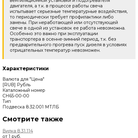
вентиляционной установки и подогревателя
двигателя, а т.к. в процессе работы свеча
испытывает серьезные температурные воздействия,
то периодически требует профилактики либо
замены. При неработающей или отсутствующей
свече в одной из установок ее работа невозможна.
Особенно это важно при эксплуатации
транспортера в осенне-зимний период, т.к. без
предварительного прогрева пуск дизеля в условиях
отрицательных температур невозможен.
Характеристики
Валюта для "Цена"
[RUB] Рубль
Каталожный номер
СН65-00-00
Тип
Подвеска 8.32.001 МТЛБ
Смотрите также
Вилка 8.31.114
от 1 руб.