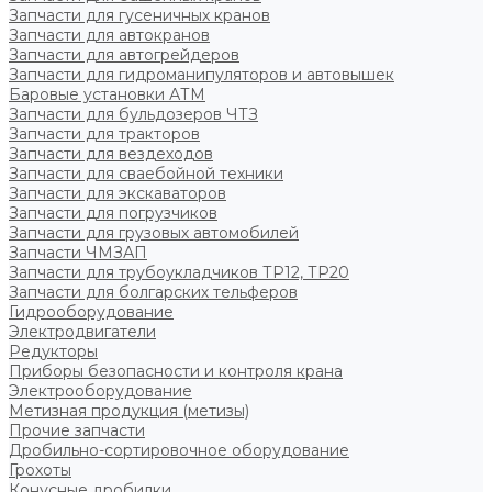
Запчасти для гусеничных кранов
Запчасти для автокранов
Запчасти для автогрейдеров
Запчасти для гидроманипуляторов и автовышек
Баровые установки АТМ
Запчасти для бульдозеров ЧТЗ
Запчасти для тракторов
Запчасти для вездеходов
Запчасти для сваебойной техники
Запчасти для экскаваторов
Запчасти для погрузчиков
Запчасти для грузовых автомобилей
Запчасти ЧМЗАП
Запчасти для трубоукладчиков ТР12, ТР20
Запчасти для болгарских тельферов
Гидрооборудование
Электродвигатели
Редукторы
Приборы безопасности и контроля крана
Электрооборудование
Метизная продукция (метизы)
Прочие запчасти
Дробильно-сортировочное оборудование
Грохоты
Конусные дробилки